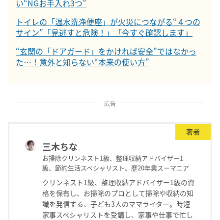
い“NGお手入れ3つ”
トイレの「温水洗浄便座」が火災につながる“４つの
サイン”「見逃すと危険！」「今すぐ確認します」
“玄関の「ドアガード」をかければ安全”ではなかっ
た…！意外と知らない“本来の使い方”
広告
著者
三木ちな
お掃除クリンネスト1級、整理収納アドバイザー1
級、節約生活スペシャリスト、歴20年業スーマニア
クリンネスト1級、整理収納アドバイザー1級の資
格を保有し、お掃除のプロとして掃除や収納の知
識を発信する、子ども3人のママライター。時短
家事スペシャリストを受講し、家事や仕事で忙し