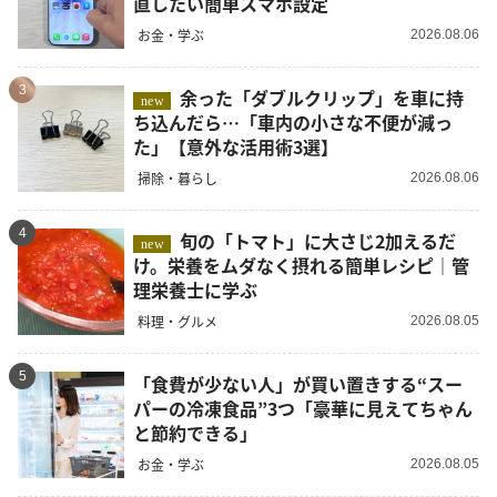
直したい簡単スマホ設定
お金・学ぶ
2026.08.06
3
余った「ダブルクリップ」を車に持
new
ち込んだら…「車内の小さな不便が減っ
た」【意外な活用術3選】
掃除・暮らし
2026.08.06
4
旬の「トマト」に大さじ2加えるだ
new
け。栄養をムダなく摂れる簡単レシピ｜管
理栄養士に学ぶ
料理・グルメ
2026.08.05
5
「食費が少ない人」が買い置きする“スー
パーの冷凍食品”3つ「豪華に見えてちゃん
と節約できる」
お金・学ぶ
2026.08.05