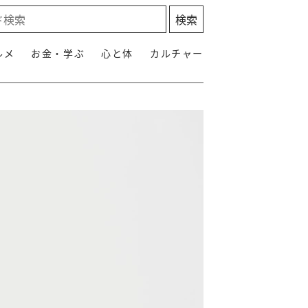
ルメ
お金・学ぶ
心と体
カルチャー