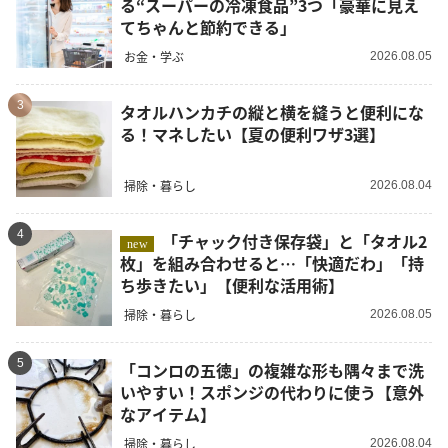
る“スーパーの冷凍食品”3つ「豪華に見え
てちゃんと節約できる」
お金・学ぶ
2026.08.05
3
タオルハンカチの縦と横を縫うと便利にな
る！マネしたい【夏の便利ワザ3選】
掃除・暮らし
2026.08.04
4
「チャック付き保存袋」と「タオル2
new
枚」を組み合わせると…「快適だわ」「持
ち歩きたい」【便利な活用術】
掃除・暮らし
2026.08.05
5
「コンロの五徳」の複雑な形も隅々まで洗
いやすい！スポンジの代わりに使う【意外
なアイテム】
掃除・暮らし
2026.08.04