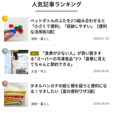
人気記事ランキング
1
ペットボトルのふたを2つ組み合わせると
「小さくて便利」「収納しやすい」【便利
な活用術3選】
掃除・暮らし
2026.07.29
2
「食費が少ない人」が買い置きす
new
る“スーパーの冷凍食品”3つ「豪華に見え
てちゃんと節約できる」
お金・学ぶ
2026.08.05
3
タオルハンカチの縦と横を縫うと便利にな
る！マネしたい【夏の便利ワザ3選】
掃除・暮らし
2026.08.04