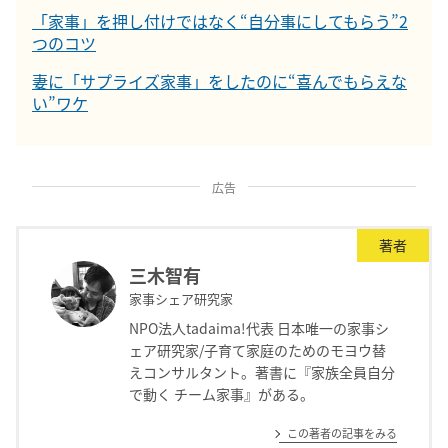
「家事」を押し付けではなく“自分事にしてもらう”2
つのコツ
妻に「サプライズ家事」をしたのに“喜んでもらえな
い”ワケ
広告
著者
三木智有
家事シェア研究家
NPO法人tadaima!代表 日本唯一の家事シ
ェア研究家/子育て家庭のためのモヨウ替
えコンサルタント。著書に『家族全員自分
で動く チーム家事』がある。
この著者の記事をみる