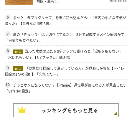
掃除・暮らし
2026.08.06
余った「ダブルクリップ」を車に持ち込んだら…「車内の小さな不便が
6
減った」【意外な活用術3選】
夏の「きゅうり」は乱切りにするだけ。5分で完成するメイン級おかず
7
「何度でも食べたい」
洗った水筒のふたをS字フックに掛けると「場所を取らない」
8
new
「水切れもいい」【S字フック活用術3選】
「便器だけ掃除して満足している人」が見逃しがちな【トイレ
9
new
掃除の3つの場所】「忘れてた…」
ずっとオンになってない？【iPhone】通信量が気になる人が見直したい
10
「Safariの設定」
ランキングをもっと見る