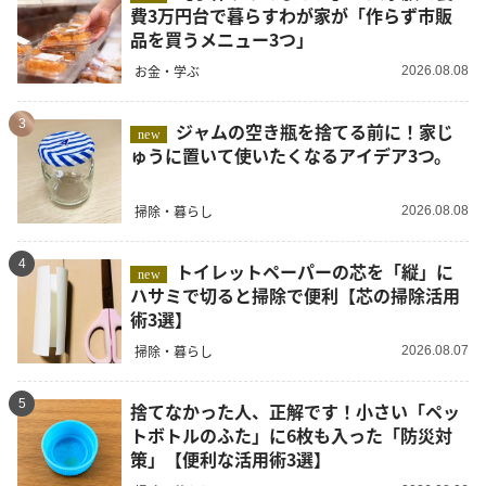
費3万円台で暮らすわが家が「作らず市販
品を買うメニュー3つ」
お金・学ぶ
2026.08.08
3
ジャムの空き瓶を捨てる前に！家じ
new
ゅうに置いて使いたくなるアイデア3つ。
掃除・暮らし
2026.08.08
4
トイレットペーパーの芯を「縦」に
new
ハサミで切ると掃除で便利【芯の掃除活用
術3選】
掃除・暮らし
2026.08.07
5
捨てなかった人、正解です！小さい「ペッ
トボトルのふた」に6枚も入った「防災対
策」【便利な活用術3選】