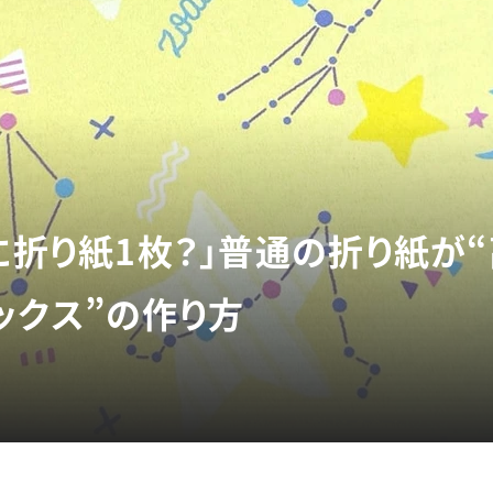
に折り紙1枚？」普通の折り紙が“
ックス”の作り方