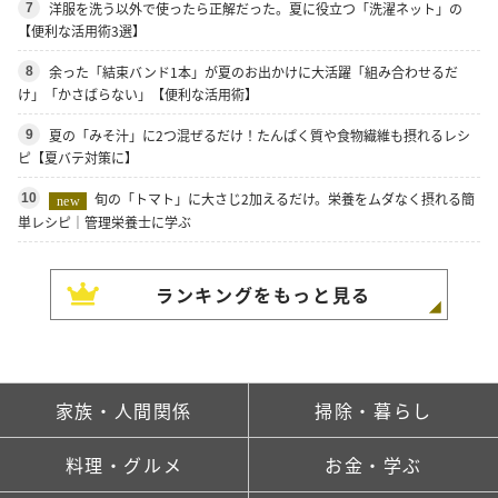
洋服を洗う以外で使ったら正解だった。夏に役立つ「洗濯ネット」の
7
【便利な活用術3選】
余った「結束バンド1本」が夏のお出かけに大活躍「組み合わせるだ
8
け」「かさばらない」【便利な活用術】
夏の「みそ汁」に2つ混ぜるだけ！たんぱく質や食物繊維も摂れるレシ
9
ピ【夏バテ対策に】
旬の「トマト」に大さじ2加えるだけ。栄養をムダなく摂れる簡
10
new
単レシピ｜管理栄養士に学ぶ
ランキングをもっと見る
家族・人間関係
掃除・暮らし
料理・グルメ
お金・学ぶ