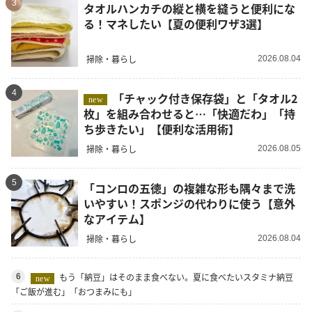
3
タオルハンカチの縦と横を縫うと便利にな
る！マネしたい【夏の便利ワザ3選】
掃除・暮らし
2026.08.04
4
「チャック付き保存袋」と「タオル2
new
枚」を組み合わせると…「快適だわ」「持
ち歩きたい」【便利な活用術】
掃除・暮らし
2026.08.05
5
「コンロの五徳」の複雑な形も隅々まで洗
いやすい！スポンジの代わりに使う【意外
なアイテム】
掃除・暮らし
2026.08.04
もう「納豆」はそのまま食べない。夏に食べたいスタミナ納豆
6
new
「ご飯が進む」「おつまみにも」