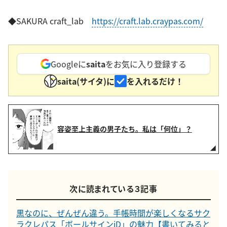
◆SAKURA craft_lab
https://craft.lab.craypas.com/
Googleに
saita
をお気に入り登録する
saita(サイタ)に
を入れるだけ！
容姿至上主義の男子たち。私は「何位」？
次に読まれている３記事
黒なのに、ぜんぜん違う。手帳時間が楽しくなるサク
ラクレパス「ボールサインiD」の魅力【書いてみると