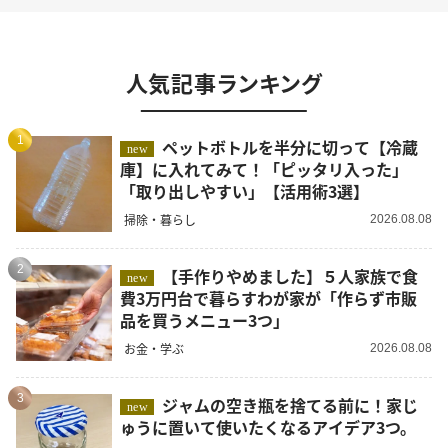
人気記事ランキング
1
ペットボトルを半分に切って【冷蔵
new
庫】に入れてみて！「ピッタリ入った」
「取り出しやすい」【活用術3選】
掃除・暮らし
2026.08.08
2
【手作りやめました】５人家族で食
new
費3万円台で暮らすわが家が「作らず市販
品を買うメニュー3つ」
お金・学ぶ
2026.08.08
3
ジャムの空き瓶を捨てる前に！家じ
new
ゅうに置いて使いたくなるアイデア3つ。