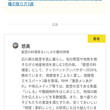
種の取り方3選
広告
著者
悠美
能登の料理家＆いしかわ観光特使
石川県の能登半島に暮らし、旬の野菜や地魚を捌
きながら地産地消を楽しむ3児の母。 「能登の料
理家」として、クックパッドアンバサダー2026も
務めています。 発酵食をこよなく愛し、発酵食
エキスパート1級を取得。NHK「激突メシあが
れ」や地元メディア等では、能登の宝である魚醤
「いしる」や麹調味料をはじめとした、地域の魅
力を伝えるレシピを多数披露。また、食べ盛りの
子どもたちの胃袋を満たすため、安くておいしい
「時短・節約レシピ」の研究にも日々励んでいま