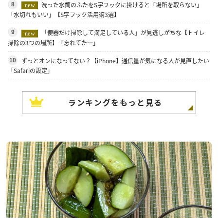
洗った水筒のふたをS字フックに掛けると「場所を取らない」
8
new
「水切れもいい」【S字フック活用術3選】
「便器だけ掃除して満足している人」が見逃しがちな【トイレ
9
new
掃除の3つの場所】「忘れてた…」
ずっとオンになってない？【iPhone】通信量が気になる人が見直したい
10
「Safariの設定」
ランキングをもっと見る