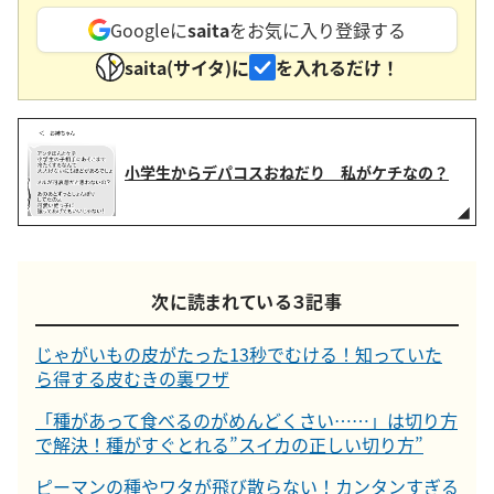
Googleに
saita
をお気に入り登録する
saita(サイタ)に
を入れるだけ！
小学生からデパコスおねだり 私がケチなの？
次に読まれている３記事
じゃがいもの皮がたった13秒でむける！知っていた
ら得する皮むきの裏ワザ
「種があって食べるのがめんどくさい……」は切り方
で解決！種がすぐとれる”スイカの正しい切り方”
ピーマンの種やワタが飛び散らない！カンタンすぎる