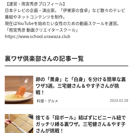
【運営・雨宮秀彦プロフィール】
日本テレビの企画・演出家。「伊東家の食卓」など数々のテレビ
番組やネットコンテンツを制作。
現在はYouTubeを始めたい女性のための動画スクールを運営。
「雨宮秀彦 動画クリエイタースクール」
https://www.school.urawaza.club
裏ワザ倶楽部さんの記事一覧
卵の「黄身」と「白身」を分ける簡単な裏
ワザ3選。三宅健さん＆やす子さんが挑
戦！
料理・グルメ
2024.02.28
捨てる「段ボール」結ばずにビニール紐で
ガッチリ縛る裏ワザ。三宅健さん＆やす子
さんが挑戦！