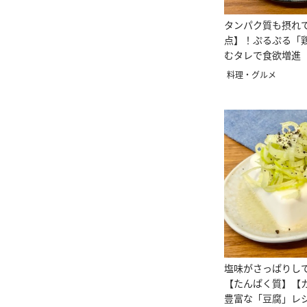
タンパク質も摂れ
点】！ぷるぷる「
むタレで食欲増進
料理・グルメ
塩味がさっぱりし
【たんぱく質】【
豊富な「豆腐」レ