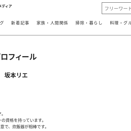
メディア
グ
新着記事
家族・人間関係
掃除・暮らし
料理・グ
プロフィール
坂本リエ
マ。
ーの資格を持っています。
得意で、炊飯器が相棒です。