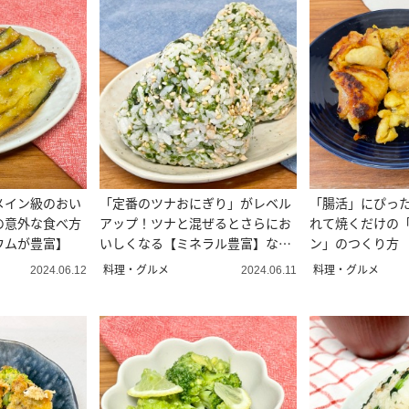
メイン級のおい
「定番のツナおにぎり」がレベル
「腸活」にぴっ
の意外な食べ方
アップ！ツナと混ぜるとさらにお
れて焼くだけの
ウムが豊富】
いしくなる【ミネラル豊富】な食
ン」のつくり方
材とは？
料理・グルメ
料理・グルメ
2024.06.12
2024.06.11