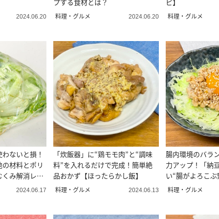
プする食材とは？
ピ】
料理・グルメ
料理・グルメ
2024.06.20
2024.06.20
使わないと損！
「炊飯器」に“鶏モモ肉”と“調味
腸内環境のバラ
他の材料とポリ
料”を入れるだけで完成！簡単絶
力アップ！「納
むくみ解消レシ
品おかず【ほったらかし飯】
料理・グルメ
料理・グルメ
2024.06.17
2024.06.13