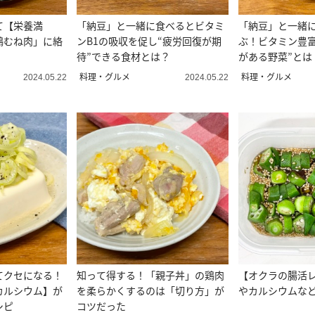
て【栄養満
「納豆」と一緒に食べるとビタミ
「納豆」と一緒
鶏むね肉」に絡
ンB1の吸収を促し“疲労回復が期
ぶ！ビタミン豊富
待”できる食材とは？
がある野菜”とは
料理・グルメ
料理・グルメ
2024.05.22
2024.05.22
てクセになる！
知って得する！「親子丼」の鶏肉
【オクラの腸活
カルシウム】が
を柔らかくするのは「切り方」が
やカルシウムな
シピ
コツだった