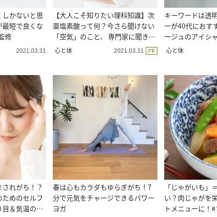
くしかないと思
【大人こそ知りたい理科知識】次
キーワードは透
が最短で良くな
亜塩素酸って何？今さら聞けない
ーが40代におす
監修
「空気」のこと、 専門家に聞きま
ージュのアイシャ
した
心と体
心と体
PR
2021.03.31
2021.03.31
まされがち！？
春は心もカラダもゆらぎがち！7
「じゃがいも」
のためのセルフ
分で元気をチャージできるパワー
い？肉じゃがを
り目＆気温の変
ヨガ
トメニューに！#