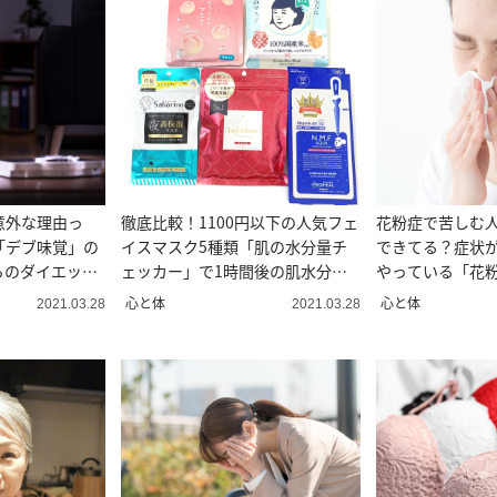
意外な理由っ
徹底比較！1100円以下の人気フェ
花粉症で苦しむ
「デブ味覚」の
イスマスク5種類「肌の水分量チ
できてる？症状
からのダイエット
ェッカー」で1時間後の肌水分量
やっている「花
を比較
８つ
心と体
心と体
2021.03.28
2021.03.28