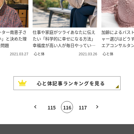
ーター南恵子さ
仕事や家庭がツライあなたに伝え
加齢によるバス
い」と決めた理
たい「科学的に幸せになる方法」
ャー選びはどう
髪問題
幸福度が高い人が毎日やっている
エアコンサルタ
簡単なコト
心と体
心と体
2021.03.27
2021.03.26
心と体
記事ランキングを見る
115
116
117