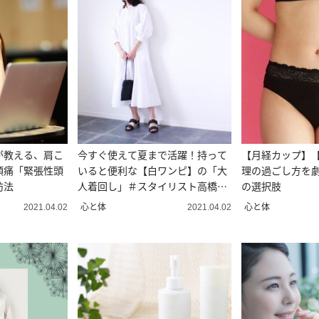
が教える、肩こ
今すぐ使えて夏まで活躍！持って
【月経カップ】【
頭痛「緊張性頭
いると便利な【白ワンピ】の「大
理の過ごし方を
防法
人着回し」＃スタイリスト高橋愛
の選択肢
の着こなしテク｜vol.37
心と体
心と体
2021.04.02
2021.04.02