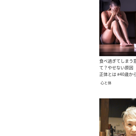
食べ過ぎてしまう
て？やせない原因
正体とは #40歳
の教科書
心と体