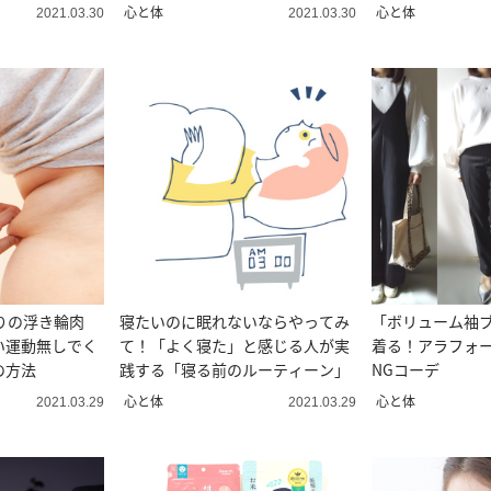
痩せごはん
心と体
心と体
2021.03.30
2021.03.30
りの浮き輪肉
寝たいのに眠れないならやってみ
「ボリューム袖
い運動無しでく
て！「よく寝た」と感じる人が実
着る！アラフォー
の方法
践する「寝る前のルーティーン」
NGコーデ
心と体
心と体
2021.03.29
2021.03.29