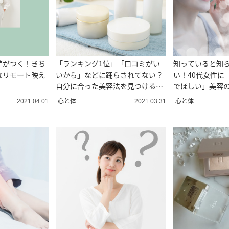
差がつく！きち
「ランキング1位」「口コミがい
知っていると知
なリモート映え
いから」などに踊らされてない？
い！40代女性に
自分に合った美容法を見つけるた
でほしい」美容
めの美容本
「読むサプリ」
心と体
心と体
2021.04.01
2021.03.31