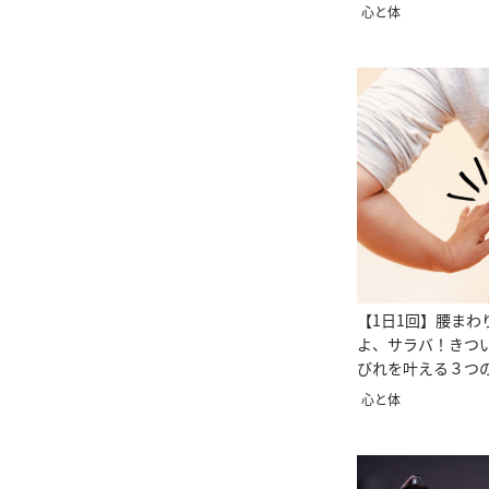
化は要注意！
心と体
【1日1回】腰まわ
よ、サラバ！きつ
びれを叶える３つ
心と体