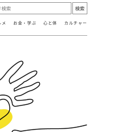
ルメ
お金・学ぶ
心と体
カルチャー