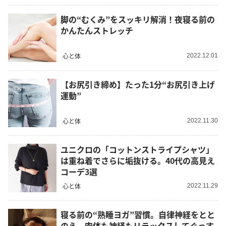
脚の“むくみ”をスッキリ解消！夜寝る前の
かんたんストレッチ
心と体
2022.12.01
【お尻引き締め】たった1分“お尻引き上げ
運動”
心と体
2022.11.30
ユニクロの「コットンストライプシャツ」
は重ね着でさらに垢抜ける。40代の高見え
コーデ3選
心と体
2022.11.29
寝る前の“熟睡ヨガ”習慣。自律神経をとと
のえ、肉体も神経もリラックスしてぐっす