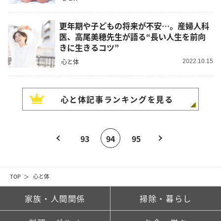
更年期や子どもの将来が不安…。産婦人科
医、高尾美穂先生が語る“長い人生を前向
きに生きるコツ”
心と体
2022.10.15
心と体
記事ランキングを見る
93
94
95
TOP
心と体
家族・人間関係
掃除・暮らし