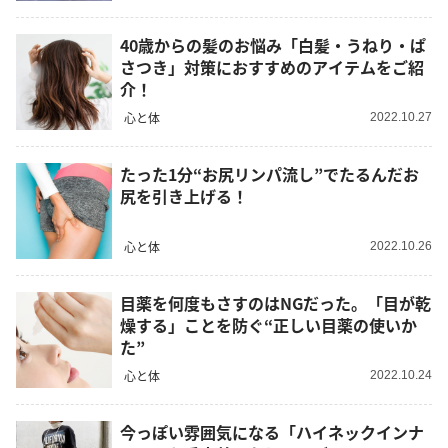
40歳からの髪のお悩み「白髪・うねり・ぱ
さつき」対策におすすめのアイテムをご紹
介！
心と体
2022.10.27
たった1分“お尻リンパ流し”でたるんだお
尻を引き上げる！
心と体
2022.10.26
目薬を何度もさすのはNGだった。「目が乾
燥する」ことを防ぐ“正しい目薬の使いか
た”
心と体
2022.10.24
今っぽい雰囲気になる「ハイネックインナ