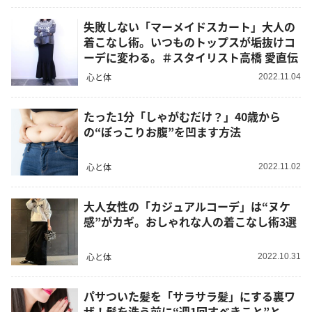
失敗しない「マーメイドスカート」大人の
着こなし術。いつものトップスが垢抜けコ
ーデに変わる。＃スタイリスト高橋 愛直伝
心と体
2022.11.04
たった1分「しゃがむだけ？」40歳から
の“ぽっこりお腹”を凹ます方法
心と体
2022.11.02
大人女性の「カジュアルコーデ」は“ヌケ
感”がカギ。おしゃれな人の着こなし術3選
心と体
2022.10.31
パサついた髪を「サラサラ髪」にする裏ワ
ザ！髪を洗う前に“週1回すべきこと”と