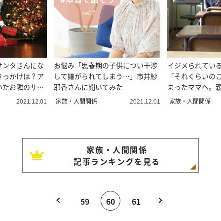
サンタさんにな
お悩み「思春期の子供につい干渉
イジメられている
きっかけは？ア
して嫌がられてしまう…」市井紗
「それくらいの
いたお隣のサン
耶香さんに聞いてみた
まったママへ。
大切なこと
家族・人間関係
家族・人間関係
2021.12.01
2021.12.01
家族・人間関係
記事ランキングを見る
59
60
61