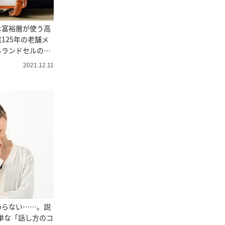
は富裕層が使う高
125年の老舗メ
るランドセルの起
2021.12.11
わらない……。説
単な「話し方のコ