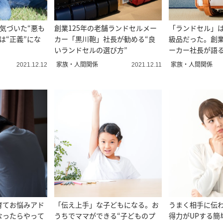
気づいた“悪も
創業125年の老舗ランドセルメー
「ランドセル」
は“正義”にな
カー「黒川鞄」社長が勧める“良
級品だった。創業
いランドセルの選び方”
ーカー社長が語
源
家族・人間関係
家族・人間関係
2021.12.12
2021.12.11
育てお悩みアド
「伝え上手」な子どもになる。お
うまく相手に伝
なったらやって
うちでママができる“子どものプ
得力がUPする簡