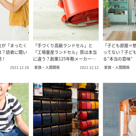
友が「まったく
「手づくり高級ランドセル」と
「子ども部屋＝
は？読者に聞い
「工場量産ランドセル」質は本当
ってない？子ど
開！
に違う？創業125年鞄メーカーに
る“本当の意味”
聞いた
家族・人間関係
家族・人間関係
2021.12.19
2021.12.12