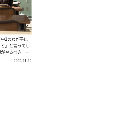
中2のわが子に
こと」と言ってし
親がやるべき一番
2021.11.29