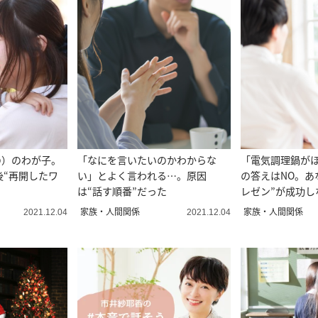
の）のわが子。
「なにを言いたいのかわからな
「電気調理鍋が
後“再開したワ
い」とよく言われる…。原因
の答えはNO。あ
は“話す順番”だった
レゼン”が成功し
家族・人間関係
家族・人間関係
2021.12.04
2021.12.04