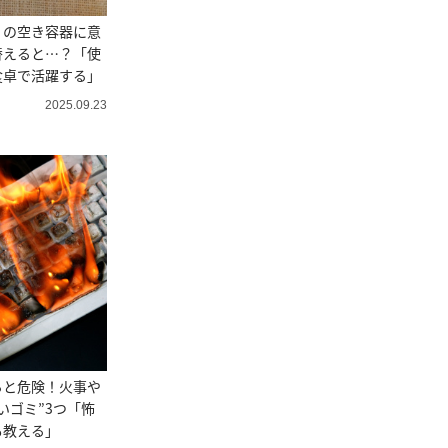
」の空き容器に意
替えると…？「使
食卓で活躍する」
2025.09.23
ると危険！火事や
いゴミ”3つ「怖
も教える」