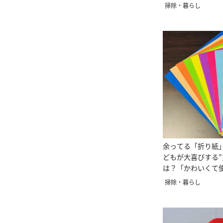
ける」
掃除・暮らし
余ってる「折り紙
どもが大喜びする
は？「かわいくて
「挟める」
掃除・暮らし