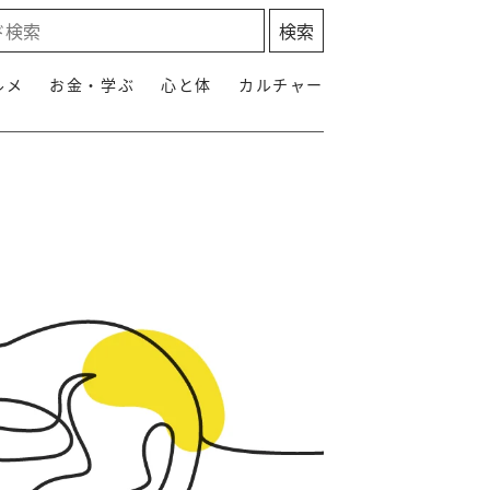
ルメ
お金・学ぶ
心と体
カルチャー