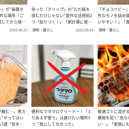
シ」が“歯磨き
余った「クリップ」の“ただ紙を
「チョコベビー
意外な場所「ご
挟むだけじゃない”意外な活用術2
外なモノを詰め
試してから捨て
つ「貼りつく！」「家計簿に使
いやすい！」「
う」
掃除・暮らし
掃除・暮らし
2025.09.24
2025.09.24
が縮む…。黒カ
便利なウタマロクリーナー！「と
普通ゴミに混ぜ
る“やってはい
りあえず使う」は避けたい場所3
爆発を招く“危な
れ3選「気を付
つ「気にしてなかった」
い…」「家族に