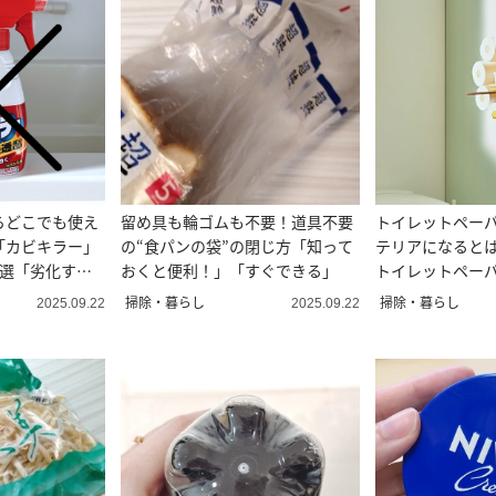
らどこでも使え
留め具も輪ゴムも不要！道具不要
トイレットペー
「カビキラー」
の“食パンの袋”の閉じ方「知って
テリアになると
3選「劣化す
おくと便利！」「すぐできる」
トイレットペーパ
選】
掃除・暮らし
掃除・暮らし
2025.09.22
2025.09.22