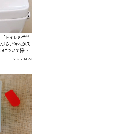
！「トイレの手洗
えづらい汚れがス
る“ついで掃除
2025.09.24