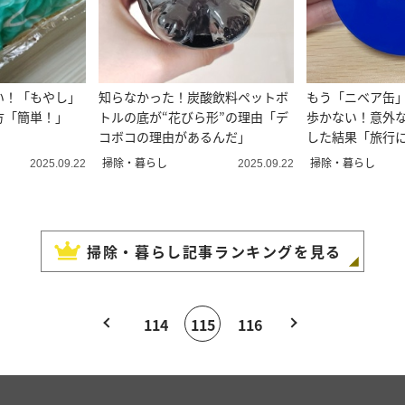
い！「もやし」
知らなかった！炭酸飲料ペットボ
もう「ニベア缶
方「簡単！」
トルの底が“花びら形”の理由「デ
歩かない！意外
」
コボコの理由があるんだ」
した結果「旅行
も可愛い」
掃除・暮らし
掃除・暮らし
2025.09.22
2025.09.22
掃除・暮らし
記事ランキングを見る
114
115
116