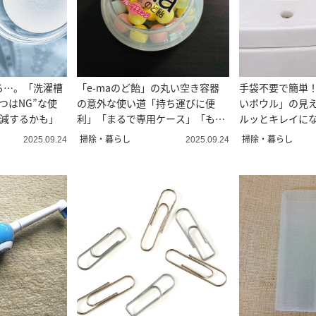
る…。「洗濯槽
「e-maのど飴」の丸い空き容器
手袋不要で簡単
つはNG”な使
の意外な使い道「持ち運びに便
いボウル」の見
半減するかも」
利」「まるで専用ケース」「もう
ルッとキレイにな
捨てない」
術”
掃除・暮らし
掃除・暮らし
2025.09.24
2025.09.24