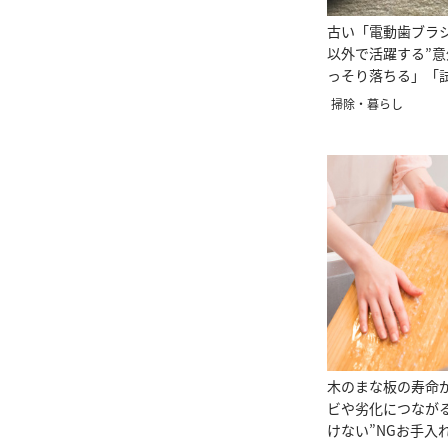
古い「電動歯ブラ
以外で活躍する”
っそり落ちる」「
る」
掃除・暮らし
木のまな板の寿命
ビや劣化につなが
けない”NGお手入