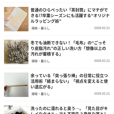
普通のひらべったい「茶封筒」にマチがで
きる!?卒業シーズンにも活躍する“オリジナ
ルラッピング術”
掃除・暮らし
2026.02.21
冬でも油断できない！「毛布」の“ごっそ
り皮脂汚れ”の正しい洗い方「想像以上の
汚れが蓄積する」
掃除・暮らし
2026.02.21
余っている「突っ張り棒」の日常に役立つ
活用術「絡まらない」「視点を変えると使
い道広がる」
掃除・暮らし
2026.02.21
洗ったのに濡れると臭う…。「見た目がキ
レイなタオル」でも不衛生？意外な落とし