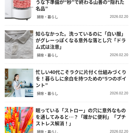
うな下準備が“秒”で終わる山善の“隠れた
名品”
掃除・暮らし
2026.02.20
知らなかった。洗っているのに「白い服」
がグレーっぽくなる意外な落とし穴「ドラ
ム式は注意」
掃除・暮らし
2026.02.20
忙しい40代こそラクに片付く仕組みづくり
を！暮らしに余白を持つための“5つのポイ
ント”
掃除・暮らし
2026.02.20
眠っている「ストロー」の穴に意外なもの
を通してみると…？「確かに便利」「プチ
ストレス解消！」
掃除・暮らし
2026.02.20