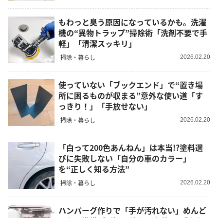
もわっと臭う原因になっているかも。洗濯
機の“異物トラップ”掃除術「洗剤不要で手
軽」「清潔スッキリ」
掃除・暮らし
2026.02.20
使っていない「ブックエンド」で“置き場
所に困るものが収まる”意外な使い道「す
っきり！」「手放せない」
掃除・暮らし
2026.02.20
「白って200色あんねん」は本当!?塗料選
びに失敗しない「自分の車のカラー」
を“正しく知る方法”
掃除・暮らし
2026.02.20
ハンバーグ作りで「手が汚れない」めんど