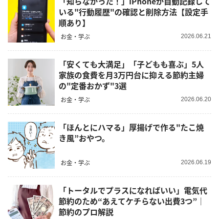
「知らなかった！」iPhoneが自動記録して
いる"行動履歴"の確認と削除方法【設定手
順あり】
お金・学ぶ
2026.06.21
「安くても大満足」「子どもも喜ぶ」5人
家族の食費を月3万円台に抑える節約主婦
の"定番おかず"3選
お金・学ぶ
2026.06.20
「ほんとにハマる」厚揚げで作る"たこ焼
き風”おやつ。
お金・学ぶ
2026.06.19
「トータルでプラスになればいい」電気代
節約のため“あえてケチらない出費3つ”｜
節約のプロ解説