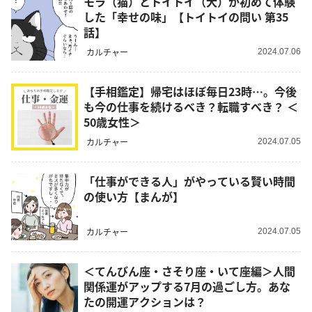
モラ（猫）とトイトイ（犬）が初めて体験
した「幸せの味」【トイトイの問い 第35
話】
カルチャー
2024.07.06
【手相鑑定】帰宅はほぼ毎日23時…。今後
も今の仕事を続けるべき？転職すべき？ ＜
50歳女性＞
カルチャー
2024.07.05
「仕事ができる人」がやっている賢い時間
の使い方【まんが】
カルチャー
2024.07.05
＜てんびん座・さそり座・いて座編＞人間
関係運がアップする7月の過ごし方。あな
たの開運アクションは？