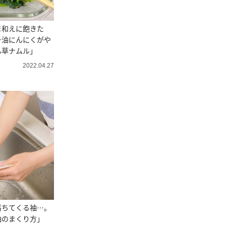
ま和えに飽きた
ー油にんにくがや
ん草ナムル」
2022.04.27
落ちてくる袖…。
袖のまくり方」