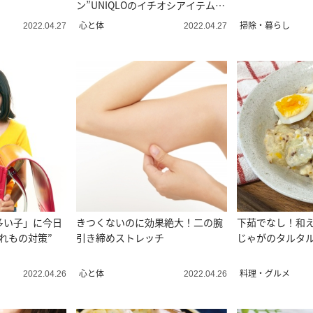
ン”UNIQLOのイチオシアイテム3
選
心と体
掃除・暮らし
2022.04.27
2022.04.27
多い子」に今日
きつくないのに効果絶大！二の腕
下茹でなし！和
れもの対策”
引き締めストレッチ
じゃがのタルタ
心と体
料理・グルメ
2022.04.26
2022.04.26