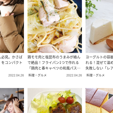
人必見。かさば
鶏モモ肉と塩昆布のうまみが絡ん
ヨーグルトの容
」をコンパクト
で絶品！フライパン1つで作れる
れる！混ぜて温
「鶏肉と春キャベツの和風パス
失敗しない「レ
タ」レシピ
料理・グルメ
料理・グルメ
2022.04.26
2022.04.26