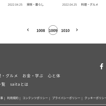
ー”レシピ
掃除・暮らし
料理・グルメ
2022.04.25
2022.04.25
1008
1009
1010
理・グルメ
お金・学ぶ
心と体
一覧
saitaとは
記事
利用規約
コンテンツポリシー
プライバシーポリシー
クッキーポリシ