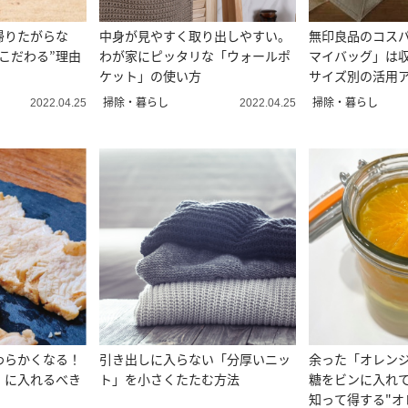
帰りたがらな
中身が見やすく取り出しやすい。
無印良品のコス
こだわる”理由
わが家にピッタリな「ウォールポ
マイバッグ」は
ケット」の使い方
サイズ別の活用
整理収納アドバ
掃除・暮らし
掃除・暮らし
2022.04.25
2022.04.25
わらかくなる！
引き出しに入らない「分厚いニッ
余った「オレン
」に入れるべき
ト」を小さくたたむ方法
糖をビンに入れ
知って得する"オ