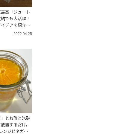
パ最高「ジュート
収納でも大活躍！
アイデアを紹介＃
イザーおすすめ
2022.04.25
ジ」とお酢と氷砂
て放置するだけ。
レンジビネガ