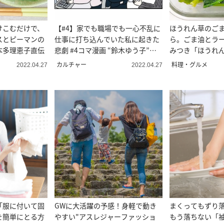
けこむだけで、
【#4】家でも職場でも一心不乱に
ほうれん草のご
スとピーマンの
仕事に打ち込んでいた私に起きた
ら。ごま油とラ
本多理恵子直伝
悲劇 #4コマ漫画 “鈴木ゆう子”の
みつき「ほうれ
日常
カルチャー
料理・グルメ
2022.04.27
2022.04.27
「服に付いて固
GWに大活躍の予感！身軽で動き
まくってもずり
を簡単にとる方
やすい"アスレジャーファッショ
もう落ちない「