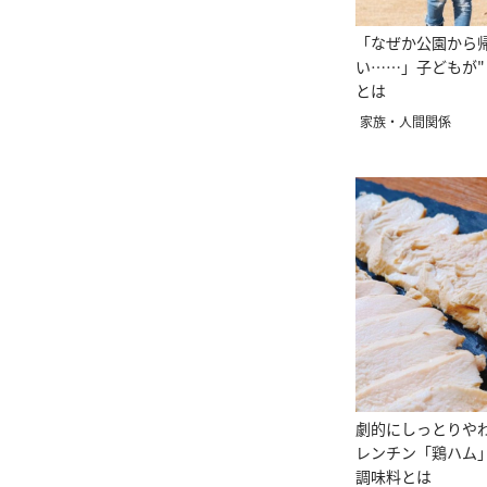
「なぜか公園から
い……」子どもが"
とは
家族・人間関係
劇的にしっとりや
レンチン「鶏ハム
調味料とは