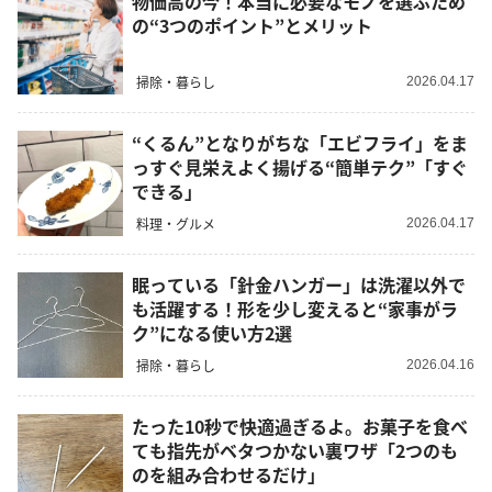
物価高の今！本当に必要なモノを選ぶため
の“3つのポイント”とメリット
掃除・暮らし
2026.04.17
“くるん”となりがちな「エビフライ」をま
っすぐ見栄えよく揚げる“簡単テク”「すぐ
できる」
料理・グルメ
2026.04.17
眠っている「針金ハンガー」は洗濯以外で
も活躍する！形を少し変えると“家事がラ
ク”になる使い方2選
掃除・暮らし
2026.04.16
たった10秒で快適過ぎるよ。お菓子を食べ
ても指先がベタつかない裏ワザ「2つのも
のを組み合わせるだけ」