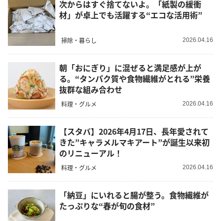
次からはすぐ捨てないよ。「紙製の緩衝
材」が卓上でも活躍する“エコな活用術”
掃除・暮らし
2026.04.16
朝「おにぎり」に混ぜると満足感が上が
る。“タンパク質や食物繊維がとれる”栄養
抜群な組み合わせ
料理・グルメ
2026.04.16
【スタバ】2026年4月17日、長年愛されて
きた”キャラメルマキアート”が誕生以来初
のリニューアル！
料理・グルメ
2026.04.16
「納豆」にいれると腸が整う。食物繊維が
たっぷりな“春が旬の食材”