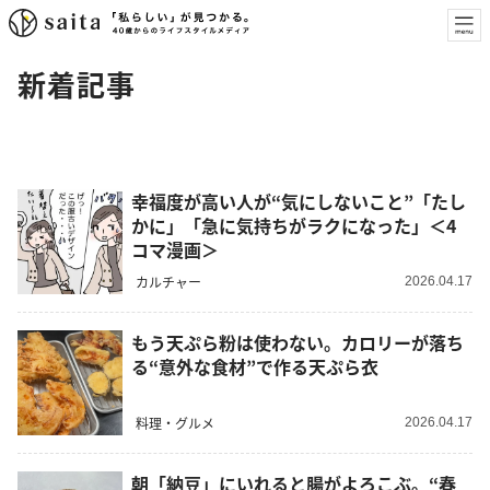
新着記事
幸福度が高い人が“気にしないこと”「たし
かに」「急に気持ちがラクになった」＜4
コマ漫画＞
カルチャー
2026.04.17
もう天ぷら粉は使わない。カロリーが落ち
る“意外な食材”で作る天ぷら衣
料理・グルメ
2026.04.17
朝「納豆」にいれると腸がよろこぶ。“春