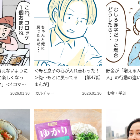
考えないように
＜母と息子の心が入れ替わった！
貯金が「増える
に楽しくなっ
＞俺…もとに戻ってる！【第47話
人」の行動の違
い」＜4コマ漫
まんが】
カルチャー
お金・学ぶ
2026.01.30
2026.01.30