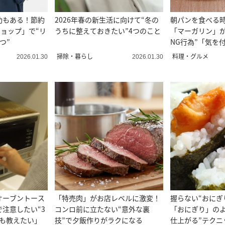
功もある！節約
2026年春の新生活に向けて“冬の
朝パンを食べる
ショップ」で“リ
うちに整えておきたい”4つのこと
「マーガリン」が
つ”
NG行為”「気を
掃除・暮らし
料理・グルメ
2026.01.30
2026.01.30
オーブントース
「特売肉」がお店レベルに激変！
握らない“おにぎ
注意したい“3
コンロ前に立たない“意外な裏
「おにぎり」のよ
にも教えたい」
技”で夕飯作りがラクになる
仕上がる”テクニ