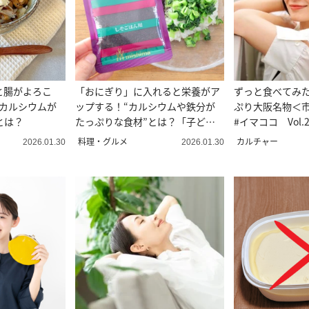
と腸がよろこ
「おにぎり」に入れると栄養がア
ずっと食べてみ
やカルシウムが
ップする！“カルシウムや鉄分が
ぷり大阪名物＜
とは？
たっぷりな食材”とは？「子ども
#イマココ Vol.
が完食」
料理・グルメ
カルチャー
2026.01.30
2026.01.30