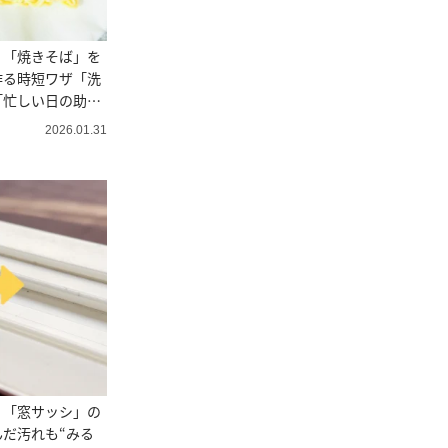
！「焼きそば」を
作る時短ワザ「洗
「忙しい日の助け
2026.01.31
！「窓サッシ」の
だ汚れも“みる