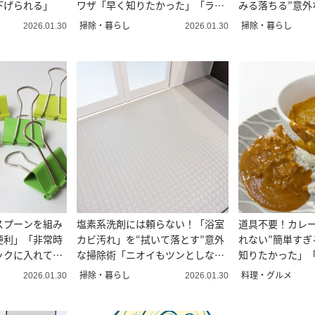
下げられる」
ワザ「早く知りたかった」「ラ
みる落ちる”意外
ク！」
きり！」
掃除・暮らし
掃除・暮らし
2026.01.30
2026.01.30
スプーンを組み
塩素系洗剤には頼らない！「浴室
道具不要！カレー
便利」「非常時
カビ汚れ」を“拭いて落とす”意外
れない”簡単すぎ
ックに入れてお
な掃除術「ニオイもツンとしな
知りたかった」
い！」
掃除・暮らし
料理・グルメ
2026.01.30
2026.01.30