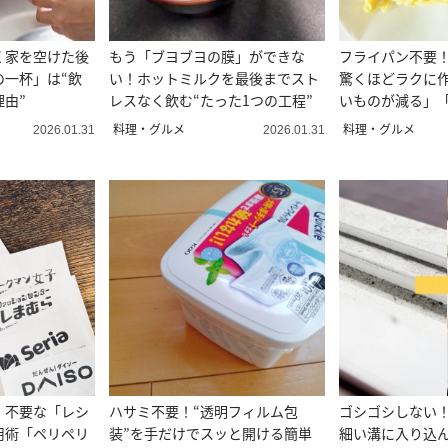
く家を空けた後
もう「ブヨブヨの膜」ができな
フライパン不要
の一杯」は“飲
い！ホットミルクを最後までスト
驚くほどラクに
由”
レスなく飲む“たった1つの工程”
いものが減る」
になる」
料理・グルメ
料理・グルメ
2026.01.31
2026.01.31
！不要な「レシ
ハサミ不要！“透明フィルム包
ゴシゴシしない
用術「ペリペリ
装”を手だけでスッと開ける簡単
細い溝に入り込ん