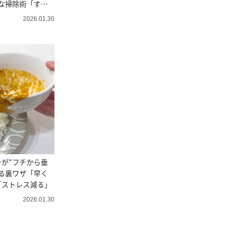
な掃除術「すっ
2026.01.30
が“フチから垂
る裏ワザ「早く
「ストレス減る」
2026.01.30