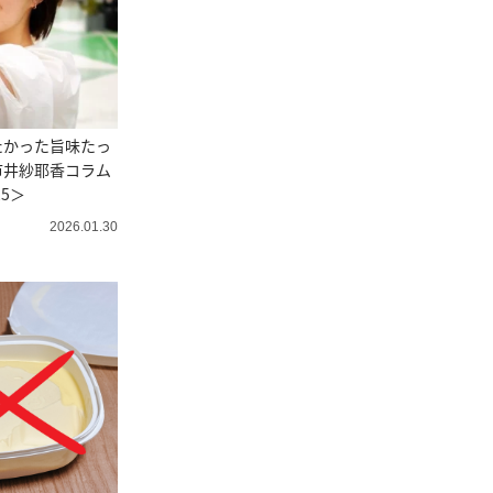
たかった旨味たっ
市井紗耶香コラム
25＞
2026.01.30