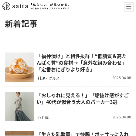
新着記事
「福神漬け」と相性抜群！“低脂質＆高た
んぱく質”の食材→「意外な組み合わせ」
「定番おにぎりより好き」
料理・グルメ
2025.04.08
「おしゃれに見える！」「垢抜け感がすご
い」40代が似合う大人のパーカー3選
心と体
2025.04.08
「生きた乳酸菌」で快腸！ポテサラに入れ