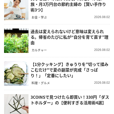
族・月3万円台の節約主婦の【賢い手作り
術3つ】
お金・学ぶ
2026.08.02
過去は変えられないけど意味は変えられ
る。帰省のたびに私が“自分を育て直す”理
由
カルチャー
2026.08.02
【1分クッキング】きゅうりを"切って揉み
こむだけ"で夏の副菜が完成「さっぱ
り！」「定番にしたい」
料理・グルメ
2026.08.02
3COINSで見つけたら即買い！330円「ダス
トホルダー」の【便利すぎる活用術4選】