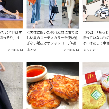
た3分“伸ばす
＜男性に聞いた40代女性に着て欲
【#52】「もっ
がほっそり」す
しい夏のコーデ＞カラーを使い過
持っていないも
ぎない垢抜けオシャレコーデ4選
は、はたして幸せ
画＞
心と体
カルチャー
2023.06.14
2023.06.14