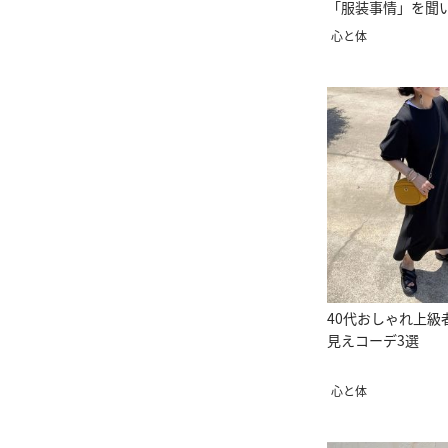
「服装事情」を聞
心と体
40代おしゃれ上級
見えコーデ3選
心と体