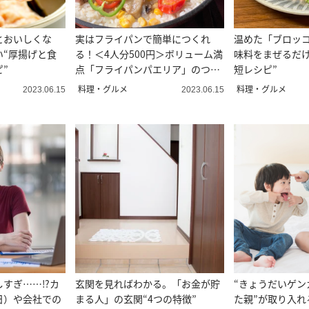
とおいしくな
実はフライパンで簡単につくれ
温めた「ブロッ
い“厚揚げと食
る！＜4人分500円＞ボリューム満
味料をまぜるだけ
”
点「フライパンパエリア」のつく
短レシピ”
りかた
料理・グルメ
料理・グルメ
2023.06.15
2023.06.15
しすぎ……⁉カ
玄関を見ればわかる。「お金が貯
“きょうだいゲン
日）や会社での
まる人」の玄関“4つの特徴”
た親”が取り入れ