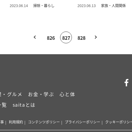
いた
掃除・暮らし
家族・人間関係
2023.06.14
2023.06.13
826
827
828
理・グルメ
お金・学ぶ
心と体
一覧
saitaとは
記事
利用規約
コンテンツポリシー
プライバシーポリシー
クッキーポリシ