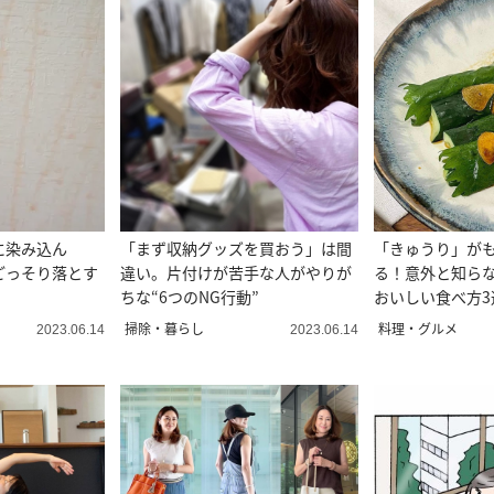
に染み込ん
「まず収納グッズを買おう」は間
「きゅうり」が
ごっそり落とす
違い。片付けが苦手な人がやりが
る！意外と知らな
ちな“6つのNG行動”
おいしい食べ方3
掃除・暮らし
料理・グルメ
2023.06.14
2023.06.14