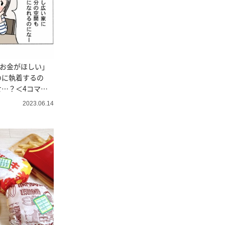
とお金がほしい」
のに執着するの
…？＜4コマ漫
2023.06.14