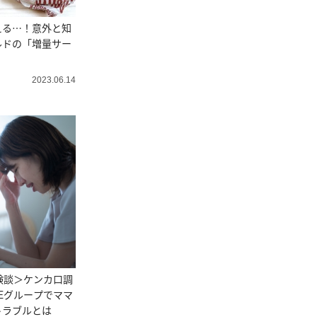
える…！意外と知
ルドの「増量サー
2023.06.14
体験談＞ケンカ口調
NEグループでママ
トラブルとは