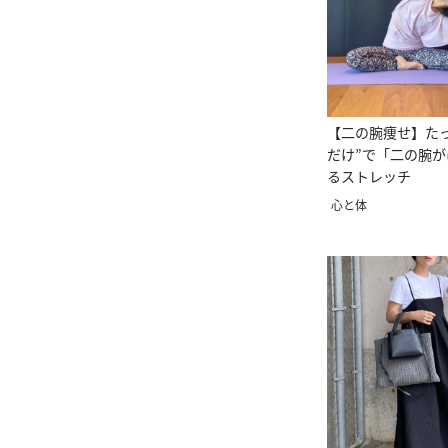
【二の腕痩せ】たっ
だけ”で「二の腕
るストレッチ
心と体