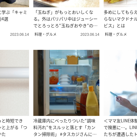
に学ぶ「キャミ
「玉ねぎ」がもっとおいしくな
多めにしてもら
術4選
る。外はパリパリ中はジューシー
らないマクドナ
でとろっとろ“玉ねぎおやき”のつ
ビス」とは
くりかた
料理・グルメ
料理・グルメ
2023.06.14
2023.06.14
っと時短でき
冷蔵庫内にべったりついた“調味
＜ママ友LINE
ンと上がる「つ
料汚れ”をスルッと落とす「カン
で険悪に…。LI
かた
タン掃除術」 #タスカジさんに聞
たちが遭遇した