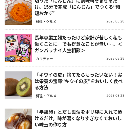
切った「にんじん」に調味料をまぜるだ
け。15分で完成「にんじん」でつくる“時
短おかず”
料理・グルメ
2023.03.28
長年専業主婦だったけど家計が苦しく私も
働くことに。でも得意なことが無い…。＜
ガンバラナイ人生相談＞
カルチャー
2023.03.28
「キウイの皮」捨てたらもったいない！実
は栄養の宝庫“キウイの皮”をおいしく食べ
る方法
料理・グルメ
2023.03.28
「半熟卵」とだし醤油をポリ袋に入れて漬
けるだけ。味が濃くなりすぎなくておいし
い味玉の作り方