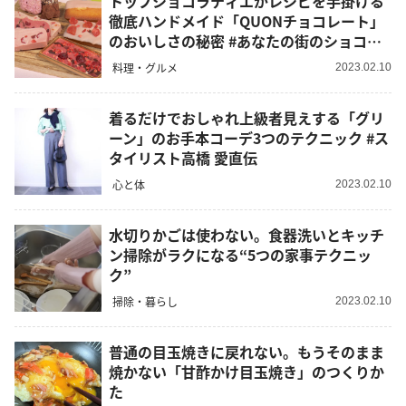
トップショコラティエがレシピを手掛ける
徹底ハンドメイド「QUONチョコレート」
のおいしさの秘密 #あなたの街のショコラ
ティエ
料理・グルメ
2023.02.10
着るだけでおしゃれ上級者見えする「グリ
ーン」のお手本コーデ3つのテクニック #ス
タイリスト高橋 愛直伝
心と体
2023.02.10
水切りかごは使わない。食器洗いとキッチ
ン掃除がラクになる“5つの家事テクニッ
ク”
掃除・暮らし
2023.02.10
普通の目玉焼きに戻れない。もうそのまま
焼かない「甘酢かけ目玉焼き」のつくりか
た