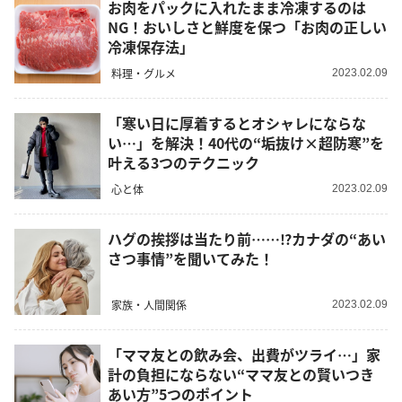
お肉をパックに入れたまま冷凍するのは
NG！おいしさと鮮度を保つ「お肉の正しい
冷凍保存法」
料理・グルメ
2023.02.09
「寒い日に厚着するとオシャレにならな
い…」を解決！40代の“垢抜け×超防寒”を
叶える3つのテクニック
心と体
2023.02.09
ハグの挨拶は当たり前……⁉カナダの“あい
さつ事情”を聞いてみた！
家族・人間関係
2023.02.09
「ママ友との飲み会、出費がツライ…」家
計の負担にならない“ママ友との賢いつき
あい方”5つのポイント