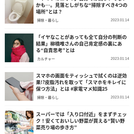
かも…。見落としがちな“掃除すべき4つの
場所”とは？
掃除・暮らし
2023.01.14
「イヤなことがあっても全て自分の判断の
結果」柳橋唯さんの自己肯定感の裏にあ
る“自責思考”とは
カルチャー
2023.01.14
スマホの画面をティッシュで拭くのは逆効
果!?皮脂汚れを取って「スマホをキレイに
保つ方法」とは #家電マメ知識25
掃除・暮らし
2023.01.14
スーパーでは「入り口付近」をまずチェッ
ク！安くておいしい野菜が買える“賢い野
菜売り場の歩き方”