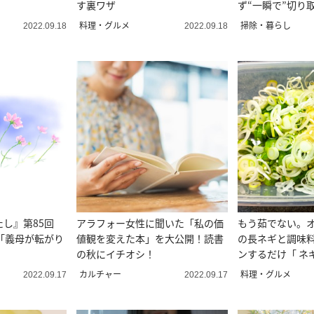
す裏ワザ
ず“一瞬で”切り
料理・グルメ
掃除・暮らし
2022.09.18
2022.09.18
たし』第85回
アラフォー女性に聞いた「私の価
もう茹でない。
「義母が転がり
値観を変えた本」を大公開！読書
の長ネギと調味
の秋にイチオシ！
ンするだけ「 ネ
ピ
カルチャー
料理・グルメ
2022.09.17
2022.09.17