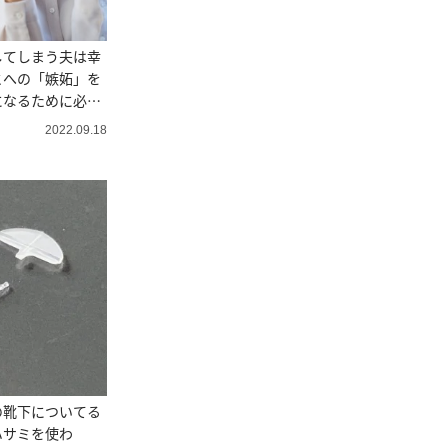
してしまう夫は幸
とへの「嫉妬」を
になるために必要
2022.09.18
の靴下についてる
ハサミを使わ