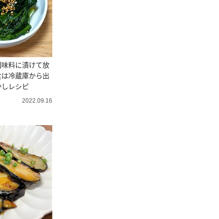
調味料に漬けて放
食は冷蔵庫から出
かしレシピ
2022.09.16