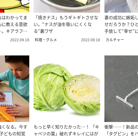
れはわかってま
「焼きナス」もうギトギトさせな
妻の成功に嫉妬
心に教える意欲
い。“ナスが油を吸いにくくな
せだろうか？ひ
…。＃アラフォ
る”裏ワザ
手放して“幸せ”
な考え方
料理・グルメ
カルチャー
2022.09.18
2022.09.18
強くなる。今す
もっと早く知りたかった…！ 「キ
衝撃……！新品
“子どもの知覚
ャベツの葉」破れずキレイにはが
「タグピン」を