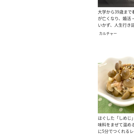
大学から39歳まで
が亡くなり、婚活
いかず、人生行き
す。＜42歳女性の
カルチャー
ほぐした「しめじ
味料をまぜて温め
に5分でつくれる