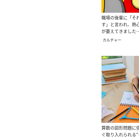
職場の後輩に「そ
す」と言われ、熱
が萎えてきました
ー人生相談
カルチャー
算数の図形問題に
ぐ取り入れられる