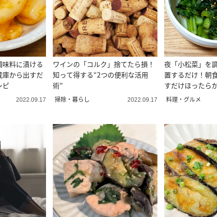
調味料に漬ける
ワインの「コルク」捨てたら損！
夜「小松菜」を
蔵庫から出すだ
知って得する“2つの便利な活用
置するだけ！朝
シピ
術”
すだけほったら
掃除・暮らし
料理・グルメ
2022.09.17
2022.09.17