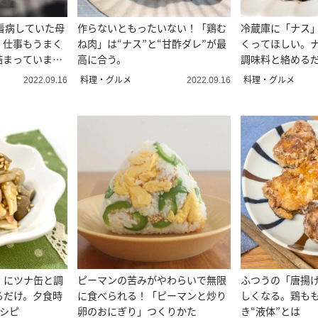
看病していた母
作らないともったいない！「鶏む
冷蔵庫に「ナス
・仕事もうまく
ね肉」は“ナス”と“甘酢ダレ”が最
くってほしい。
詰まっていま
高に合う。
調味料と絡める
お悩み相談＞
料理・グルメ
料理・グルメ
2022.09.16
2022.09.16
」にツナ缶と調
ピーマンの苦みがやわらいで無限
ふつうの「唐揚
るだけ。夕食時
に食べられる！「ピーマンと炒り
しくなる。鶏も
レシピ
卵のおにぎり」つくりかた
き“液体”とは