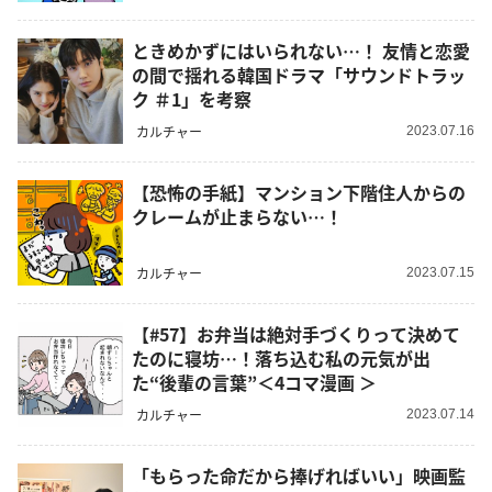
ときめかずにはいられない…！ 友情と恋愛
の間で揺れる韓国ドラマ「サウンドトラッ
ク ＃1」を考察
カルチャー
2023.07.16
【恐怖の手紙】マンション下階住人からの
クレームが止まらない…！
カルチャー
2023.07.15
【#57】お弁当は絶対手づくりって決めて
たのに寝坊…！落ち込む私の元気が出
た“後輩の言葉”＜4コマ漫画 ＞
カルチャー
2023.07.14
「もらった命だから捧げればいい」映画監