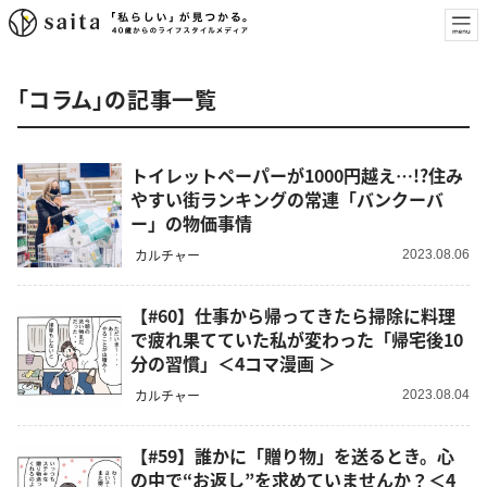
「コラム」の記事一覧
トイレットペーパーが1000円越え…!?住み
やすい街ランキングの常連「バンクーバ
ー」の物価事情
カルチャー
2023.08.06
【#60】仕事から帰ってきたら掃除に料理
で疲れ果てていた私が変わった「帰宅後10
分の習慣」＜4コマ漫画 ＞
カルチャー
2023.08.04
【#59】誰かに「贈り物」を送るとき。心
の中で“お返し”を求めていませんか？＜4