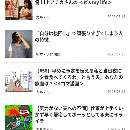
督 川上アチカさんの ＜It's my life＞
カルチャー
2023.07.13
「自分は後回し」で頑張りすぎてしまう人
の特徴
家族・人間関係
2023.07.13
【#56】早めに予定を伝える私と当日夜に
「夕食食べてくるわ」と言う夫。あなたの
家庭は？＜4コマ漫画＞
カルチャー
2023.07.12
【気力がない夫への不満】仕事が上手くい
かず早く帰宅してボーッとしてる夫にイラ
イラ
カルチャー
2023.07.11