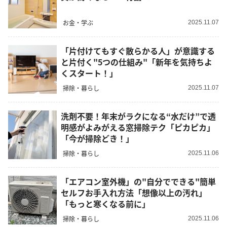
お金・学ぶ
2025.11.07
「片付けてもすぐ散らかる人」が意識する
と片付く"5つの仕組み"「新年を気持ちよ
くスタート！」
掃除・暮らし
2025.11.07
洗剤不要！年末がラクになる“水だけ”で透
明感がよみがえる窓掃除テク「ピカピカ」
「今が掃除どき！」
掃除・暮らし
2025.11.06
「エアコン室外機」の"自分でできる"簡単
セルフお手入れ方法「想像以上の汚れ」
「もっと寒くなる前に」
掃除・暮らし
2025.11.06