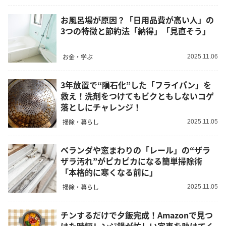
お風呂場が原因？「日用品費が高い人」の
3つの特徴と節約法「納得」「見直そう」
お金・学ぶ
2025.11.06
3年放置で“隕石化”した「フライパン」を
救え！洗剤をつけてもビクともしないコゲ
落としにチャレンジ！
掃除・暮らし
2025.11.05
ベランダや窓まわりの「レール」の“ザラ
ザラ汚れ”がピカピカになる簡単掃除術
「本格的に寒くなる前に」
掃除・暮らし
2025.11.05
チンするだけで夕飯完成！Amazonで見つ