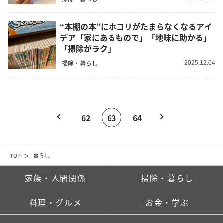
“本棚の本”にホコリがたまらなくなるアイ
デア「家にあるもので」「地味に助かる」
「掃除がラク」
掃除・暮らし
2025.12.04
62
63
64
TOP
暮らし
家族・人間関係
掃除・暮らし
料理・グルメ
お金・学ぶ