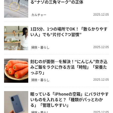
る“ナゾの三角マーク”の正体
カルチャー
2025.12.05
1日5分、1つの場所でOK！「散らかりやす
い人」でも“片付く7つ習慣”
掃除・暮らし
2025.12.05
刻むのが面倒…を解決！“にんじん”炊き込
みご飯をラクに作る方法「時短」「栄養た
っぷり」
掃除・暮らし
2025.12.05
眠っている「iPhoneの空箱」にバラけやす
いものを入れると？「種類がパっとわか
る」「管理しやすい」
掃除・暮らし
2025.12.05