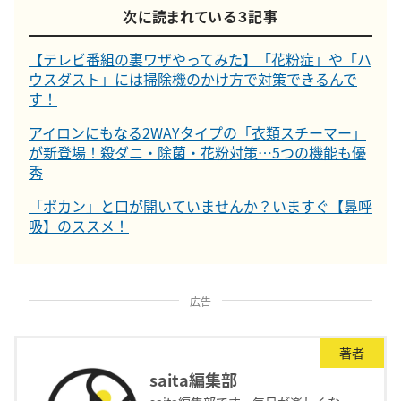
次に読まれている３記事
【テレビ番組の裏ワザやってみた】「花粉症」や「ハ
ウスダスト」には掃除機のかけ方で対策できるんで
す！
アイロンにもなる2WAYタイプの「衣類スチーマー」
が新登場！殺ダニ・除菌・花粉対策…5つの機能も優
秀
「ポカン」と口が開いていませんか？いますぐ【鼻呼
吸】のススメ！
広告
著者
saita編集部