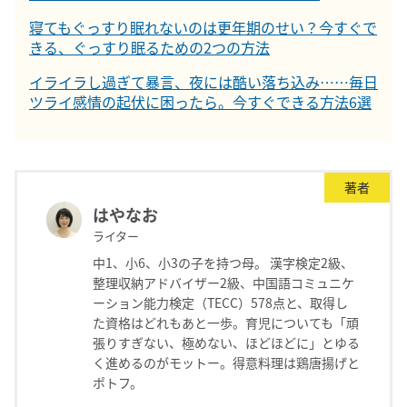
寝てもぐっすり眠れないのは更年期のせい？今すぐで
きる、ぐっすり眠るための2つの方法
イライラし過ぎて暴言、夜には酷い落ち込み……毎日
ツライ感情の起伏に困ったら。今すぐできる方法6選
著者
はやなお
ライター
中1、小6、小3の子を持つ母。 漢字検定2級、
整理収納アドバイザー2級、中国語コミュニケ
ーション能力検定（TECC）578点と、取得し
た資格はどれもあと一歩。育児についても「頑
張りすぎない、極めない、ほどほどに」とゆる
く進めるのがモットー。得意料理は鶏唐揚げと
ポトフ。