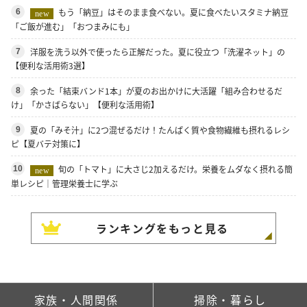
もう「納豆」はそのまま食べない。夏に食べたいスタミナ納豆
6
new
「ご飯が進む」「おつまみにも」
洋服を洗う以外で使ったら正解だった。夏に役立つ「洗濯ネット」の
7
【便利な活用術3選】
余った「結束バンド1本」が夏のお出かけに大活躍「組み合わせるだ
8
け」「かさばらない」【便利な活用術】
夏の「みそ汁」に2つ混ぜるだけ！たんぱく質や食物繊維も摂れるレシ
9
ピ【夏バテ対策に】
旬の「トマト」に大さじ2加えるだけ。栄養をムダなく摂れる簡
10
new
単レシピ｜管理栄養士に学ぶ
ランキングをもっと見る
家族・人間関係
掃除・暮らし