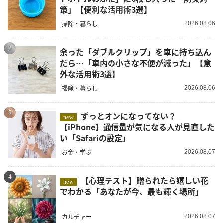
策」【便利な活用術3選】
掃除・暮らし
2026.08.06
2
余った「ダブルクリップ」を車に持ち込ん
だら…「車内の小さな不便が減った」【意
外な活用術3選】
掃除・暮らし
2026.08.06
3
ずっとオンになってない？
new
【iPhone】通信量が気になる人が見直した
い「Safariの設定」
お金・学ぶ
2026.08.07
4
【心理テスト】贈られたら嬉しい花
new
でわかる「あなたが今、最も輝く場所」
カルチャー
2026.08.07