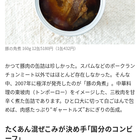
豚の角煮 160g 12缶5180円（1缶432円）
かつて豚肉の缶詰は珍しかった。スパムなどのポークラン
チョンミート以外ではほとんど存在しなかった。そんな
中、2007年に極洋が発売したのが「豚の角煮」。中華料
理の東坡肉（トンポーロー）をイメージした、三枚肉を甘
辛く煮た缶詰であります。ひと口大に切って白ごはんで包
めば、肉感たっぷり“ギャートルズ”おにぎりの缶成。
たくあん混ぜこみが決め手「国分のコンビ
ーフ」