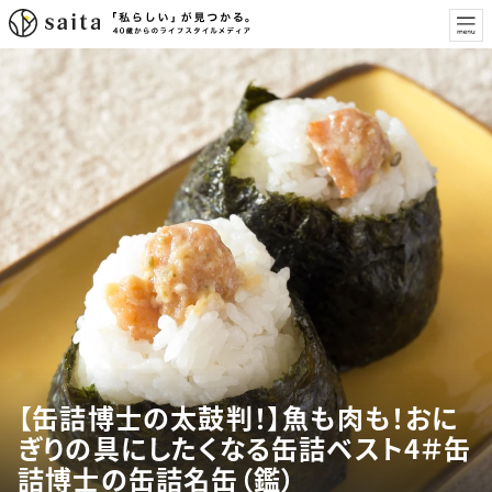
【缶詰博士の太鼓判！】魚も肉も！おに
ぎりの具にしたくなる缶詰ベスト4＃缶
詰博士の缶詰名缶（鑑）