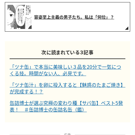
容姿至上主義の男子たち。私は「何位」？
次に読まれている３記事
「ツナ缶」で本当に美味しい３品を20分で一気につ
くる技。時間がない人、必見です。
「ツナ缶汁」を卵に投入すると【魅惑のたまご焼き】
が完成する！？
缶詰博士が選ぶ究極の変わり種【サバ缶】ベスト5発
表！ ＃缶詰博士の缶詰名缶（鑑）
広告