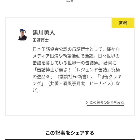
著者
黒川勇人
缶詰博士
日本缶詰協会公認の缶詰博士として、様々な
メディア出演や執筆活動で活躍。日々世界の
缶詰を食している世界一の缶詰通。 著書に
「缶詰博士が選ぶ！「レジェンド缶詰」究極
の逸品36」（講談社+α新書）、「旬缶クッキ
ング」（共著・春風亭昇太 ビーナイス）な
ど。
この著者の記事をみる
この記事をシェアする