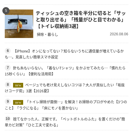
5
ティッシュの空き箱を半分に切ると「サッ
と取り出せる」「残量がひと目でわかる」
【トイレ収納術3選】
掃除・暮らし
2026.08.06
【iPhone】オンになってない？知らないうちに通信量が増えているか
6
も…。見直したい簡単スマホ設定
針も糸もいらない。「着ないTシャツ」をかぶせてみたら…「慣れたら
7
15秒くらい」【便利な活用術】
ベージュでも老け見えしないコツは？大人が真似したい「垢抜
8
new
けコーデ術」3選【2026夏】
「トイレ掃除が面倒…」を解決！お掃除のプロがやめた【3つの
9
new
こと】「ラクになる」「床にモノを置かない」
捨てなかった人、正解です。「ペットボトルのふた」を置くだけの"簡
10
単カビ対策"「ひと工夫で変わる」