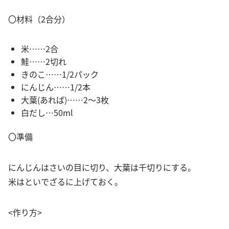
〇材料（2合分）
米……2合
鮭……2切れ
きのこ……1/2パック
にんじん……1/2本
大葉(あれば)……2～3枚
白だし…50ml
〇準備
にんじんはさいの目に切り、大葉は千切りにする。
米はといでざるに上げておく。
<作り方>