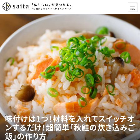
味付けは1つ！材料を入れてスイッチオ
ンするだけ！超簡単「秋鮭の炊き込みご
飯」の作り方