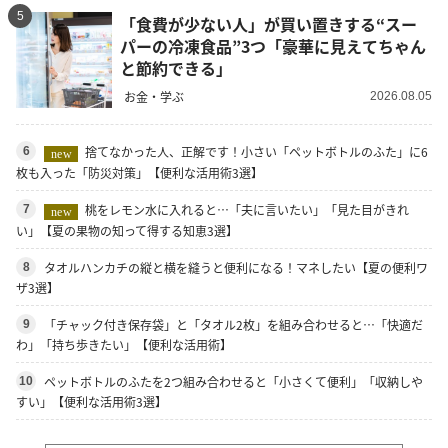
5
「食費が少ない人」が買い置きする“スー
パーの冷凍食品”3つ「豪華に見えてちゃん
と節約できる」
お金・学ぶ
2026.08.05
捨てなかった人、正解です！小さい「ペットボトルのふた」に6
6
new
枚も入った「防災対策」【便利な活用術3選】
桃をレモン水に入れると…「夫に言いたい」「見た目がきれ
7
new
い」【夏の果物の知って得する知恵3選】
タオルハンカチの縦と横を縫うと便利になる！マネしたい【夏の便利ワ
8
ザ3選】
「チャック付き保存袋」と「タオル2枚」を組み合わせると…「快適だ
9
わ」「持ち歩きたい」【便利な活用術】
ペットボトルのふたを2つ組み合わせると「小さくて便利」「収納しや
10
すい」【便利な活用術3選】