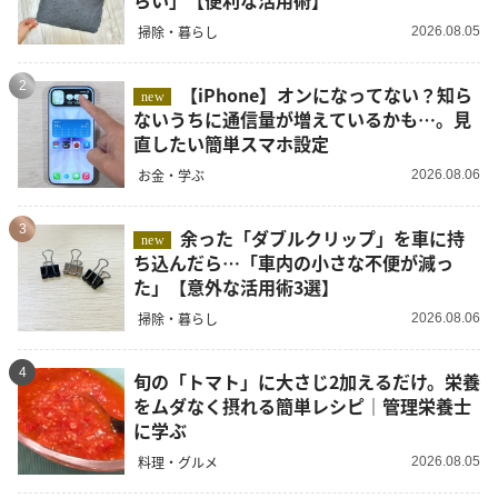
掃除・暮らし
2026.08.05
2
【iPhone】オンになってない？知ら
new
ないうちに通信量が増えているかも…。見
直したい簡単スマホ設定
お金・学ぶ
2026.08.06
3
余った「ダブルクリップ」を車に持
new
ち込んだら…「車内の小さな不便が減っ
た」【意外な活用術3選】
掃除・暮らし
2026.08.06
4
旬の「トマト」に大さじ2加えるだけ。栄養
をムダなく摂れる簡単レシピ｜管理栄養士
に学ぶ
料理・グルメ
2026.08.05