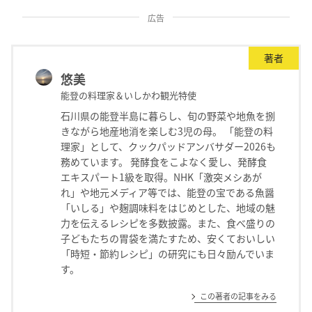
広告
著者
悠美
能登の料理家＆いしかわ観光特使
石川県の能登半島に暮らし、旬の野菜や地魚を捌
きながら地産地消を楽しむ3児の母。 「能登の料
理家」として、クックパッドアンバサダー2026も
務めています。 発酵食をこよなく愛し、発酵食
エキスパート1級を取得。NHK「激突メシあが
れ」や地元メディア等では、能登の宝である魚醤
「いしる」や麹調味料をはじめとした、地域の魅
力を伝えるレシピを多数披露。また、食べ盛りの
子どもたちの胃袋を満たすため、安くておいしい
「時短・節約レシピ」の研究にも日々励んでいま
す。
この著者の記事をみる