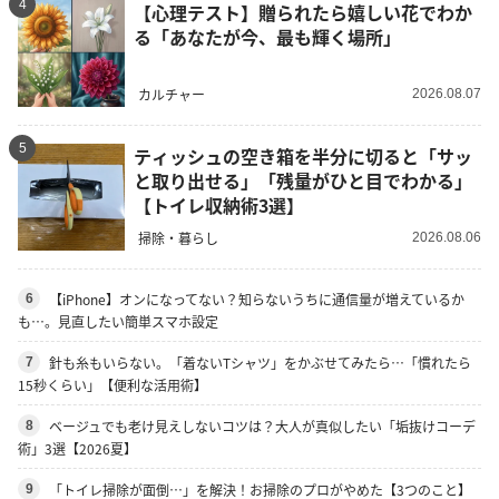
4
【心理テスト】贈られたら嬉しい花でわか
る「あなたが今、最も輝く場所」
カルチャー
2026.08.07
5
ティッシュの空き箱を半分に切ると「サッ
と取り出せる」「残量がひと目でわかる」
【トイレ収納術3選】
掃除・暮らし
2026.08.06
【iPhone】オンになってない？知らないうちに通信量が増えているか
6
も…。見直したい簡単スマホ設定
針も糸もいらない。「着ないTシャツ」をかぶせてみたら…「慣れたら
7
15秒くらい」【便利な活用術】
ベージュでも老け見えしないコツは？大人が真似したい「垢抜けコーデ
8
術」3選【2026夏】
「トイレ掃除が面倒…」を解決！お掃除のプロがやめた【3つのこと】
9