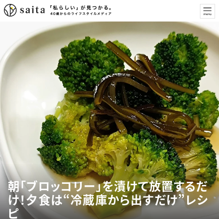
朝「ブロッコリー」を漬けて放置するだ
け！夕食は“冷蔵庫から出すだけ”レシ
ピ