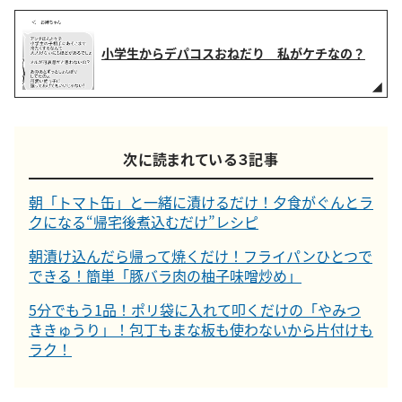
小学生からデパコスおねだり 私がケチなの？
次に読まれている３記事
朝「トマト缶」と一緒に漬けるだけ！夕食がぐんとラ
クになる“帰宅後煮込むだけ”レシピ
朝漬け込んだら帰って焼くだけ！フライパンひとつで
できる！簡単「豚バラ肉の柚子味噌炒め」
5分でもう1品！ポリ袋に入れて叩くだけの「やみつ
ききゅうり」！包丁もまな板も使わないから片付けも
ラク！