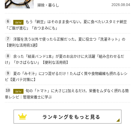
掃除・暮らし
2026.08.04
もう「納豆」はそのまま食べない。夏に食べたいスタミナ納豆
6
new
「ご飯が進む」「おつまみにも」
洋服を洗う以外で使ったら正解だった。夏に役立つ「洗濯ネット」の
7
【便利な活用術3選】
余った「結束バンド1本」が夏のお出かけに大活躍「組み合わせるだ
8
け」「かさばらない」【便利な活用術】
夏の「みそ汁」に2つ混ぜるだけ！たんぱく質や食物繊維も摂れるレシ
9
ピ【夏バテ対策に】
旬の「トマト」に大さじ2加えるだけ。栄養をムダなく摂れる簡
10
new
単レシピ｜管理栄養士に学ぶ
ランキングをもっと見る