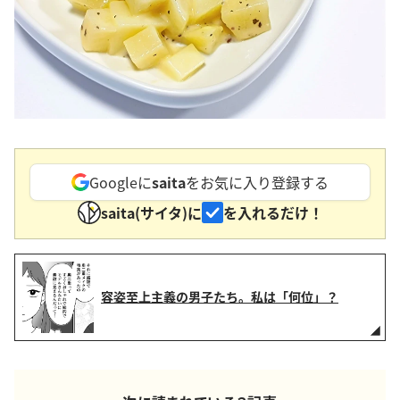
Googleに
saita
をお気に入り登録する
saita(サイタ)に
を入れるだけ！
容姿至上主義の男子たち。私は「何位」？