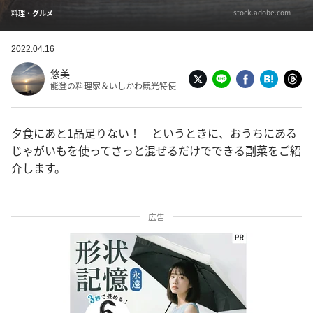
stock.adobe.com
料理・グルメ
2022.04.16
悠美
能登の料理家＆いしかわ観光特使
夕食にあと1品足りない！ というときに、おうちにある
じゃがいもを使ってさっと混ぜるだけでできる副菜をご紹
介します。
広告