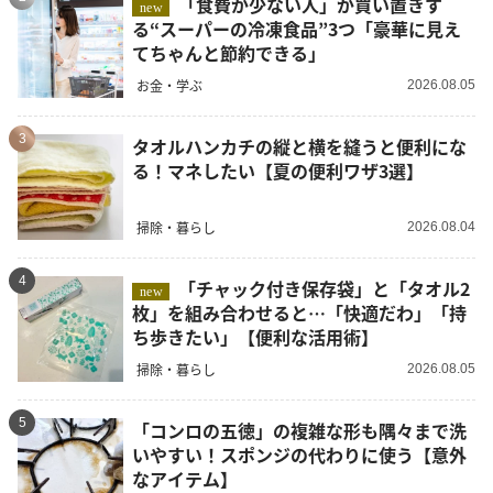
「食費が少ない人」が買い置きす
new
る“スーパーの冷凍食品”3つ「豪華に見え
てちゃんと節約できる」
お金・学ぶ
2026.08.05
3
タオルハンカチの縦と横を縫うと便利にな
る！マネしたい【夏の便利ワザ3選】
掃除・暮らし
2026.08.04
4
「チャック付き保存袋」と「タオル2
new
枚」を組み合わせると…「快適だわ」「持
ち歩きたい」【便利な活用術】
掃除・暮らし
2026.08.05
5
「コンロの五徳」の複雑な形も隅々まで洗
いやすい！スポンジの代わりに使う【意外
なアイテム】