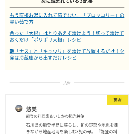
次に読まれている３記事
もう直接お湯に入れて茹でない。「ブロッコリー」の
賢い茹で方
余った「大根」はとりあえず漬けよう！切って漬けて
おくだけ「ポリポリ大根」レシピ
朝「ナス」と「キュウリ」を漬けて放置するだけ！夕
食は冷蔵庫から出すだけレシピ
広告
著者
悠美
能登の料理家＆いしかわ観光特使
石川県の能登半島に暮らし、旬の野菜や地魚を捌
きながら地産地消を楽しむ3児の母。 「能登の料