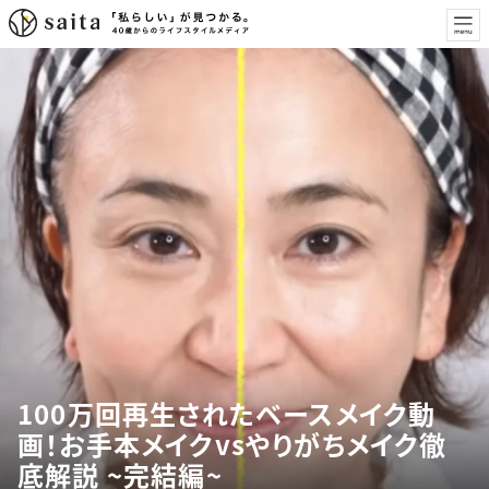
100万回再生されたベースメイク動
画！お手本メイクvsやりがちメイク徹
底解説 ~完結編~