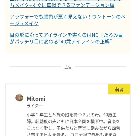
ちメイク~すぐに真似できるファンデーション編
アラフォーでも顔色が悪く見えない！ワントーンのベ
ージュメイク
目の形に沿ってアイラインを書くのはNG！たるみ目
がパッチリ目に変わる“40歳アイラインの正解”
広告
著者
Mitomi
ライター
小学２年生と５歳の娘を持つ２児の母。40歳主
婦。転勤族の夫ともに日本全国を横断中。音楽を
こよなく愛し、子供たちと音楽に励みながら四苦
八苦する日々を送る。 コロナ禍で外出もままな