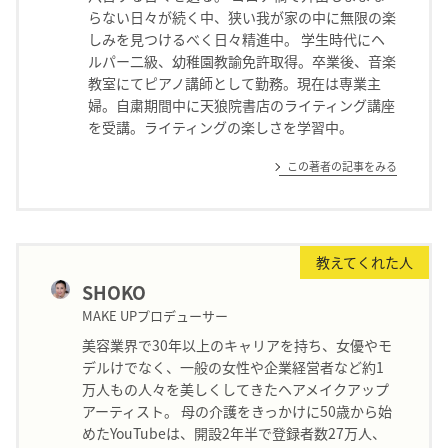
らない日々が続く中、狭い我が家の中に無限の楽
しみを見つけるべく日々精進中。 学生時代にヘ
ルパー二級、幼稚園教諭免許取得。卒業後、音楽
教室にてピアノ講師として勤務。現在は専業主
婦。自粛期間中に天狼院書店のライティング講座
を受講。ライティングの楽しさを学習中。
この著者の記事をみる
教えてくれた人
SHOKO
MAKE UPプロデューサー
美容業界で30年以上のキャリアを持ち、女優やモ
デルけでなく、一般の女性や企業経営者など約1
万人もの人々を美しくしてきたヘアメイクアップ
アーティスト。 母の介護をきっかけに50歳から始
めたYouTubeは、開設2年半で登録者数27万人、