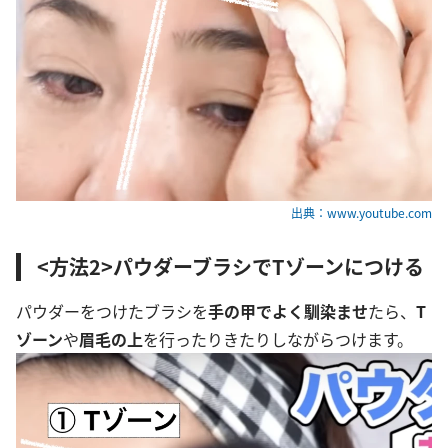
出典：www.youtube.com
<方法2>パウダーブラシでTゾーンにつける
パウダーをつけたブラシを
手の甲でよく馴染ませ
たら、
T
ゾーン
や
眉毛の上
を行ったりきたりしながらつけます。