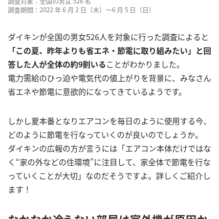
調査対象：全国の男女 526 名
調査期間：2022 年 6 月 2 日（木）～6 月 5 日（日）
ダイキンが全国の男女526人を対象に行った調査によると
「この夏、昨年よりも省エネ・節電に取り組みたい」と回
答した人が全体の約9割いる
ことがわかりました。
電力需給のひっ迫や電気代の値上がりを背景に、みなさん
省エネや節電に意欲的になってきているようです。
しかし夏本番となりエアコンを毎日のように使用する今、
どのように節電を行なっていくのが良いのでしょうか。
ダイキンの広報の方が言うには「エアコン本体だけではな
く“家の外などの住環境”に注目して、家全体で節電を行な
っていくことが大切」なのだそうですよ。詳しくご紹介し
ます！
なかなか冷えない部屋は室外機が原因か