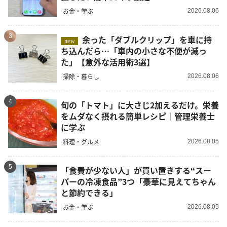
お金・学ぶ
2026.08.06
3
余った「ダブルクリップ」を車に持
new
ち込んだら…「車内の小さな不便が減っ
た」【意外な活用術3選】
掃除・暮らし
2026.08.06
4
旬の「トマト」に大さじ2加えるだけ。栄養
をムダなく摂れる簡単レシピ｜管理栄養士
に学ぶ
料理・グルメ
2026.08.05
5
「食費が少ない人」が買い置きする“スー
パーの冷凍食品”3つ「豪華に見えてちゃん
と節約できる」
お金・学ぶ
2026.08.05