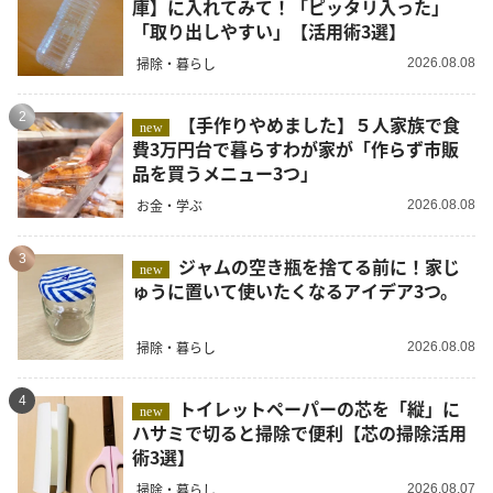
庫】に入れてみて！「ピッタリ入った」
「取り出しやすい」【活用術3選】
掃除・暮らし
2026.08.08
2
【手作りやめました】５人家族で食
new
費3万円台で暮らすわが家が「作らず市販
品を買うメニュー3つ」
お金・学ぶ
2026.08.08
3
ジャムの空き瓶を捨てる前に！家じ
new
ゅうに置いて使いたくなるアイデア3つ。
掃除・暮らし
2026.08.08
4
トイレットペーパーの芯を「縦」に
new
ハサミで切ると掃除で便利【芯の掃除活用
術3選】
掃除・暮らし
2026.08.07