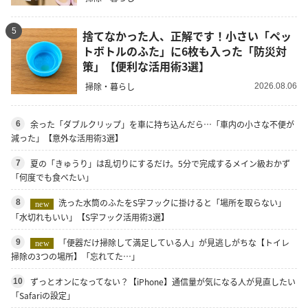
5
捨てなかった人、正解です！小さい「ペッ
トボトルのふた」に6枚も入った「防災対
策」【便利な活用術3選】
掃除・暮らし
2026.08.06
余った「ダブルクリップ」を車に持ち込んだら…「車内の小さな不便が
6
減った」【意外な活用術3選】
夏の「きゅうり」は乱切りにするだけ。5分で完成するメイン級おかず
7
「何度でも食べたい」
洗った水筒のふたをS字フックに掛けると「場所を取らない」
8
new
「水切れもいい」【S字フック活用術3選】
「便器だけ掃除して満足している人」が見逃しがちな【トイレ
9
new
掃除の3つの場所】「忘れてた…」
ずっとオンになってない？【iPhone】通信量が気になる人が見直したい
10
「Safariの設定」