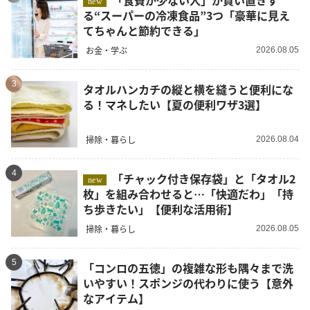
new
る“スーパーの冷凍食品”3つ「豪華に見え
てちゃんと節約できる」
お金・学ぶ
2026.08.05
3
タオルハンカチの縦と横を縫うと便利にな
る！マネしたい【夏の便利ワザ3選】
掃除・暮らし
2026.08.04
4
「チャック付き保存袋」と「タオル2
new
枚」を組み合わせると…「快適だわ」「持
ち歩きたい」【便利な活用術】
掃除・暮らし
2026.08.05
5
「コンロの五徳」の複雑な形も隅々まで洗
いやすい！スポンジの代わりに使う【意外
なアイテム】