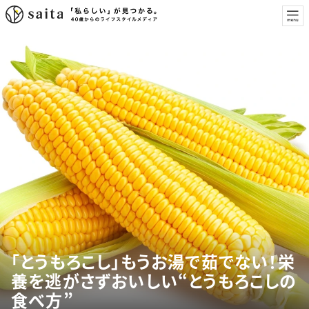
「とうもろこし」もうお湯で茹でない！栄
養を逃がさずおいしい“とうもろこしの
食べ方”