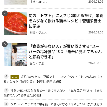
掃除・暮らし
2026.08.06
4
旬の「トマト」に大さじ2加えるだけ。栄養
をムダなく摂れる簡単レシピ｜管理栄養士
に学ぶ
料理・グルメ
2026.08.05
5
「食費が少ない人」が買い置きする“スー
パーの冷凍食品”3つ「豪華に見えてちゃん
と節約できる」
お金・学ぶ
2026.08.05
捨てなかった人、正解です！小さい「ペットボトルのふた」に6
6
new
枚も入った「防災対策」【便利な活用術3選】
桃をレモン水に入れると…「夫に言いたい」「見た目がきれい」【夏の
7
果物の知って得する知恵3選】
タオルハンカチの縦と横を縫うと便利になる！マネしたい【夏の便利ワ
8