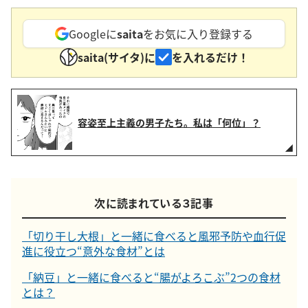
Googleに
saita
をお気に入り登録する
saita(サイタ)に
を入れるだけ！
容姿至上主義の男子たち。私は「何位」？
次に読まれている３記事
「切り干し大根」と一緒に食べると風邪予防や血行促
進に役立つ“意外な食材”とは
「納豆」と一緒に食べると“腸がよろこぶ”2つの食材
とは？