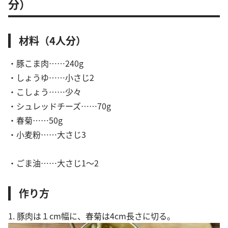
分）
材料（4人分）
・豚こま肉……240g
・しょうゆ……小さじ2
・こしょう……少々
・シュレッドチーズ……70g
・春菊……50g
・小麦粉……大さじ3
・ごま油……大さじ1〜2
作り方
1. 豚肉は１cm幅に、春菊は4cm長さに切る。