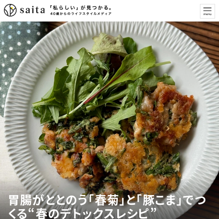
胃腸がととのう「春菊」と「豚こま」でつ
くる“春のデトックスレシピ”