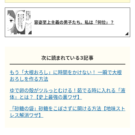
容姿至上主義の男子たち。私は「何位」？
次に読まれている３記事
もう「大根おろし」に時間をかけない！ 一瞬で大根
おろしを作る方法
ゆで卵の殻がツルっとむける！茹でる時に入れる「液
体」とは？【史上最強の裏ワザ】
「砂糖の袋」砂糖をこぼさずに開ける方法【地味スト
レス解消ワザ】