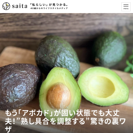
もう「アボカド」が固い状態でも大丈
夫！”熟し具合を調整する”驚きの裏ワ
ザ