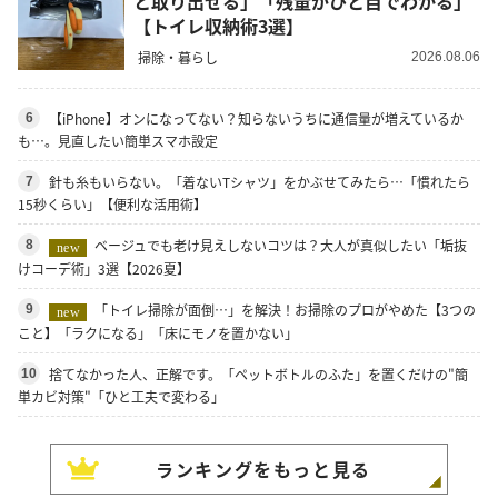
と取り出せる」「残量がひと目でわかる」
【トイレ収納術3選】
掃除・暮らし
2026.08.06
【iPhone】オンになってない？知らないうちに通信量が増えているか
6
も…。見直したい簡単スマホ設定
針も糸もいらない。「着ないTシャツ」をかぶせてみたら…「慣れたら
7
15秒くらい」【便利な活用術】
ベージュでも老け見えしないコツは？大人が真似したい「垢抜
8
new
けコーデ術」3選【2026夏】
「トイレ掃除が面倒…」を解決！お掃除のプロがやめた【3つの
9
new
こと】「ラクになる」「床にモノを置かない」
捨てなかった人、正解です。「ペットボトルのふた」を置くだけの"簡
10
単カビ対策"「ひと工夫で変わる」
ランキングをもっと見る