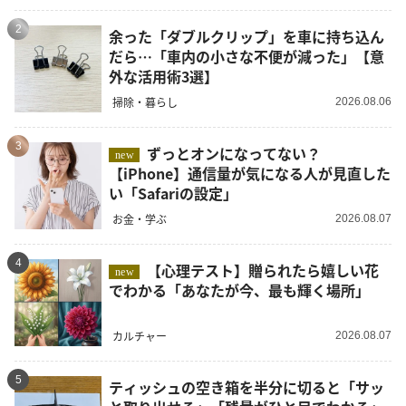
2
余った「ダブルクリップ」を車に持ち込ん
だら…「車内の小さな不便が減った」【意
外な活用術3選】
掃除・暮らし
2026.08.06
3
ずっとオンになってない？
new
【iPhone】通信量が気になる人が見直した
い「Safariの設定」
お金・学ぶ
2026.08.07
4
【心理テスト】贈られたら嬉しい花
new
でわかる「あなたが今、最も輝く場所」
カルチャー
2026.08.07
5
ティッシュの空き箱を半分に切ると「サッ