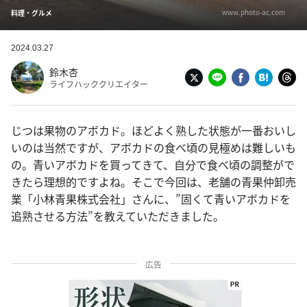
www.photo-ac.com
料理・グルメ
2024.03.27
鈴木杏
ライフハッククリエイター
じつは果物のアボカド。ほどよく熟した状態が一番おいし
いのは当然ですが、アボカドの食べ頃の見極めは難しいも
の。青いアボカドを買ってきて、自分で食べ頃の調整がで
きたら理想的ですよね。そこで今回は、老舗の青果仲卸売
業「小林青果株式会社」さんに、”固くて青いアボカドを
追熟させる方法”を教えていただきました。
広告