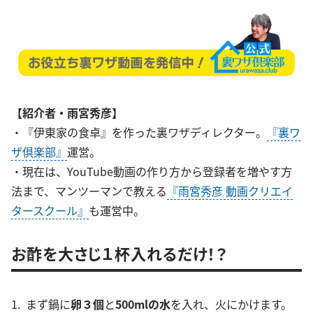
【紹介者・雨宮秀彦】
・『伊東家の食卓』を作った裏ワザディレクター。
『裏ワ
ザ倶楽部』
運営。
・現在は、YouTube動画の作り方から登録者を増やす方
法まで、マンツーマンで教える
『雨宮秀彦 動画クリエイ
タースクール』
も運営中。
お酢を大さじ１杯入れるだけ！？
1. まず鍋に
卵３個
と
500mlの水
を入れ、火にかけます。