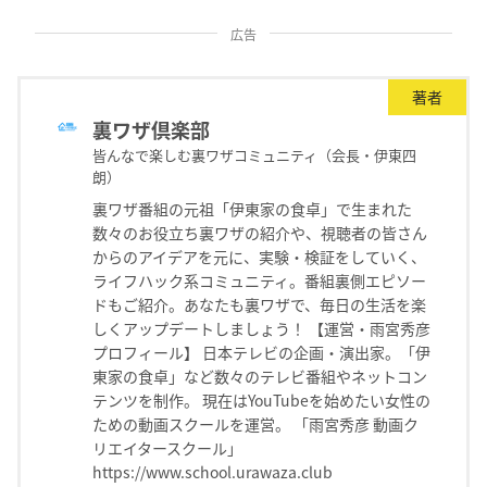
広告
著者
裏ワザ倶楽部
皆んなで楽しむ裏ワザコミュニティ（会長・伊東四
朗）
裏ワザ番組の元祖「伊東家の食卓」で生まれた
数々のお役立ち裏ワザの紹介や、視聴者の皆さん
からのアイデアを元に、実験・検証をしていく、
ライフハック系コミュニティ。番組裏側エピソー
ドもご紹介。あなたも裏ワザで、毎日の生活を楽
しくアップデートしましょう！ 【運営・雨宮秀彦
プロフィール】 日本テレビの企画・演出家。「伊
東家の食卓」など数々のテレビ番組やネットコン
テンツを制作。 現在はYouTubeを始めたい女性の
ための動画スクールを運営。 「雨宮秀彦 動画ク
リエイタースクール」
https://www.school.urawaza.club