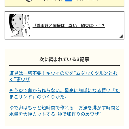
「義両親と同居はしない」約束は…！？
次に読まれている３記事
道具は一切不要！キウイの皮を”ムダなくツルンとむ
く”裏ワザ
もうゆで卵から作らない。最高に簡単になる賢い「た
まごサンド」のつくりかた。
ゆで卵はもっと短時間で作れる！お湯を沸かす時間と
水量を大幅カットする”ゆで卵作りの裏ワザ”