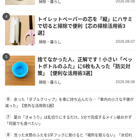
掃除・暮らし
2026.08.08
4
トイレットペーパーの芯を「縦」にハサミ
で切ると掃除で便利【芯の掃除活用術3
選】
掃除・暮らし
2026.08.07
5
捨てなかった人、正解です！小さい「ペッ
トボトルのふた」に6枚も入った「防災対
策」【便利な活用術3選】
掃除・暮らし
2026.08.06
余った「ダブルクリップ」を車に持ち込んだら…「車内の小さな不便が
6
減った」【意外な活用術3選】
夏の「きゅうり」は乱切りにするだけ。5分で完成するメイン級おかず
7
「何度でも食べたい」
洗った水筒のふたをS字フックに掛けると「場所を取らない」「水切れ
8