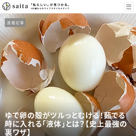
連載記事
ゆで卵の殻がツルっとむける！茹でる
時に入れる「液体」とは？【史上最強の
裏ワザ】