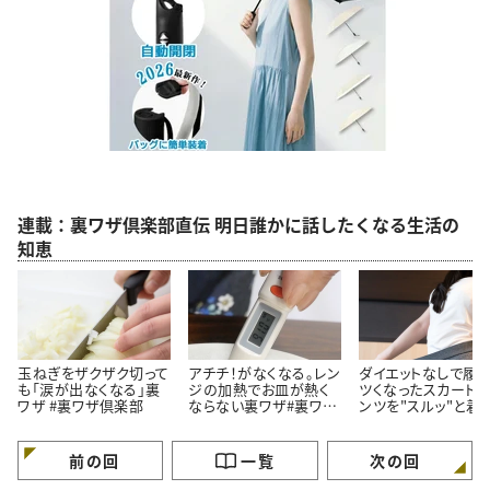
連載：裏ワザ倶楽部直伝 明日誰かに話したくなる生活の
知恵
玉ねぎをザクザク切って
アチチ！がなくなる。レン
ダイエットなしで履く
も「涙が出なくなる」裏
ジの加熱でお皿が熱く
ツくなったスカート
ワザ #裏ワザ倶楽部
ならない裏ワザ#裏ワザ
ンツを"スルッ"と着
倶楽部
法
前の回
一覧
次の回