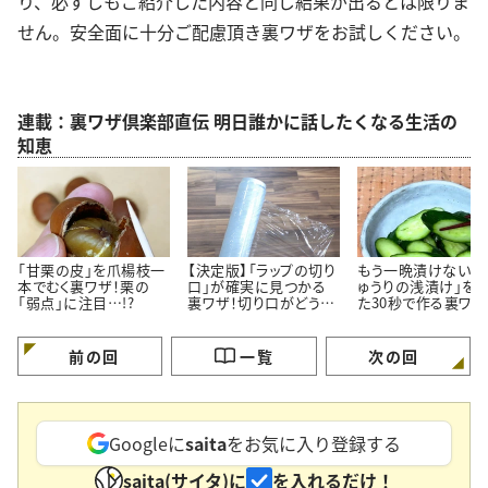
り、必ずしもご紹介した内容と同じ結果が出るとは限りま
せん。安全面に十分ご配慮頂き裏ワザをお試しください。
連載：裏ワザ倶楽部直伝 明日誰かに話したくなる生活の
知恵
「甘栗の皮」を爪楊枝一
【決定版】「ラップの切り
もう一晩漬けない。「
本でむく裏ワザ！栗の
口」が確実に見つかる
ゅうりの浅漬け」をた
「弱点」に注目…!?
裏ワザ！切り口がどうし
た30秒で作る裏ワザ
ても見つからない時に。
前の回
一覧
次の回
Googleに
saita
をお気に入り登録する
saita(サイタ)に
を入れるだけ！