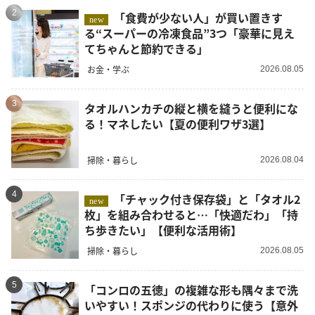
2
「食費が少ない人」が買い置きす
new
る“スーパーの冷凍食品”3つ「豪華に見え
てちゃんと節約できる」
お金・学ぶ
2026.08.05
3
タオルハンカチの縦と横を縫うと便利にな
る！マネしたい【夏の便利ワザ3選】
掃除・暮らし
2026.08.04
4
「チャック付き保存袋」と「タオル2
new
枚」を組み合わせると…「快適だわ」「持
ち歩きたい」【便利な活用術】
掃除・暮らし
2026.08.05
5
「コンロの五徳」の複雑な形も隅々まで洗
いやすい！スポンジの代わりに使う【意外