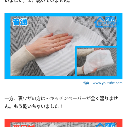
いました
。まだ
乾いていません
。
出典：www.youtube.com
一方、裏ワザの方は…キッチンペーパーが
全く湿りませ
ん
。
もう乾いちゃいました
！