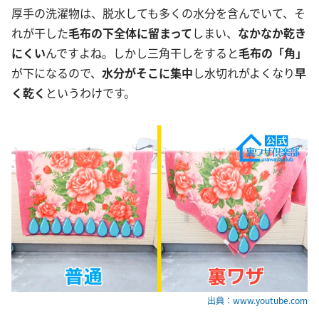
厚手の洗濯物は、脱水しても多くの水分を含んでいて、そ
れが干した
毛布の下全体に留まって
しまい、
なかなか乾き
にくい
んですよね。しかし三角干しをすると
毛布の「角」
が下になるので、
水分がそこに集中
し水切れがよくなり
早
く乾く
というわけです。
出典：www.youtube.com