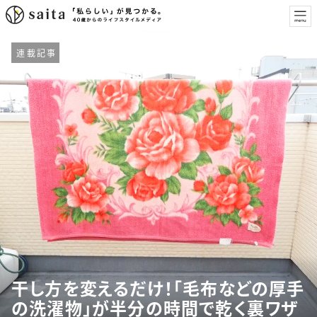
連載記事
干し方を変えるだけ！「毛布などの厚手
の洗濯物」が半分の時間で乾く裏ワザ