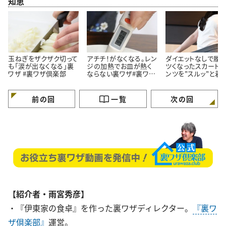
知恵
玉ねぎをザクザク切って
アチチ！がなくなる。レン
ダイエットなしで履く
も「涙が出なくなる」裏
ジの加熱でお皿が熱く
ツくなったスカート
ワザ #裏ワザ倶楽部
ならない裏ワザ#裏ワザ
ンツを"スルッ"と着
倶楽部
法
前の回
一覧
次の回
【紹介者・雨宮秀彦】
・『伊東家の食卓』を作った裏ワザディレクター。
『裏ワ
ザ倶楽部』
運営。