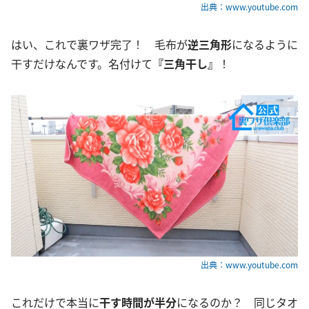
出典：www.youtube.com
はい、これで裏ワザ完了！ 毛布が
逆三角形
になるように
干すだけなんです。名付けて
『三角干し』
！
出典：www.youtube.com
これだけで本当に
干す時間
が半分
になるのか？ 同じタオ