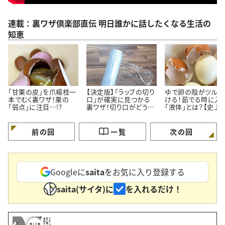
連載：裏ワザ倶楽部直伝 明日誰かに話したくなる生活の
知恵
「甘栗の皮」を爪楊枝一
【決定版】「ラップの切り
ゆで卵の殻がツルっ
本でむく裏ワザ！栗の
口」が確実に見つかる
ける！茹でる時に入
「弱点」に注目…!?
裏ワザ！切り口がどうし
「液体」とは？【史上
ても見つからない時に。
の裏ワザ】
前の回
一覧
次の回
Googleに
saita
をお気に入り登録する
saita(サイタ)に
を入れるだけ！