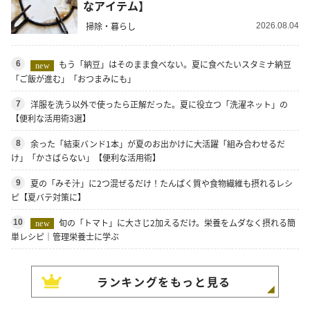
なアイテム】
掃除・暮らし
2026.08.04
もう「納豆」はそのまま食べない。夏に食べたいスタミナ納豆
6
new
「ご飯が進む」「おつまみにも」
洋服を洗う以外で使ったら正解だった。夏に役立つ「洗濯ネット」の
7
【便利な活用術3選】
余った「結束バンド1本」が夏のお出かけに大活躍「組み合わせるだ
8
け」「かさばらない」【便利な活用術】
夏の「みそ汁」に2つ混ぜるだけ！たんぱく質や食物繊維も摂れるレシ
9
ピ【夏バテ対策に】
旬の「トマト」に大さじ2加えるだけ。栄養をムダなく摂れる簡
10
new
単レシピ｜管理栄養士に学ぶ
ランキングをもっと見る