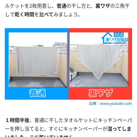
ルケットを2枚用意し、
普通
の干し方と、
裏ワザ
の三角干
しで
乾く時間
を
比べて
みましょう。
出典：www.youtube.com
１時間半後
、普通に干したタオルケットにキッチンペーパ
ーを押し当てると、すぐにキッチンペーパーが
湿ってしま