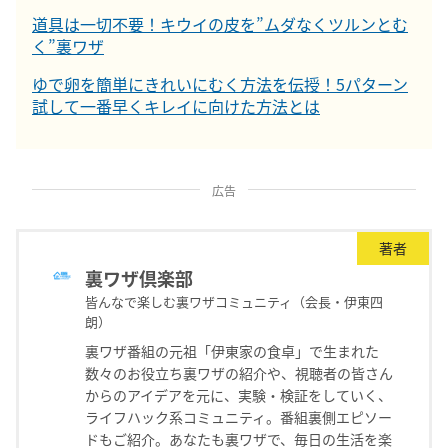
道具は一切不要！キウイの皮を”ムダなくツルンとむ
く”裏ワザ
ゆで卵を簡単にきれいにむく方法を伝授！5パターン
試して一番早くキレイに向けた方法とは
広告
著者
裏ワザ倶楽部
皆んなで楽しむ裏ワザコミュニティ（会長・伊東四
朗）
裏ワザ番組の元祖「伊東家の食卓」で生まれた
数々のお役立ち裏ワザの紹介や、視聴者の皆さん
からのアイデアを元に、実験・検証をしていく、
ライフハック系コミュニティ。番組裏側エピソー
ドもご紹介。あなたも裏ワザで、毎日の生活を楽