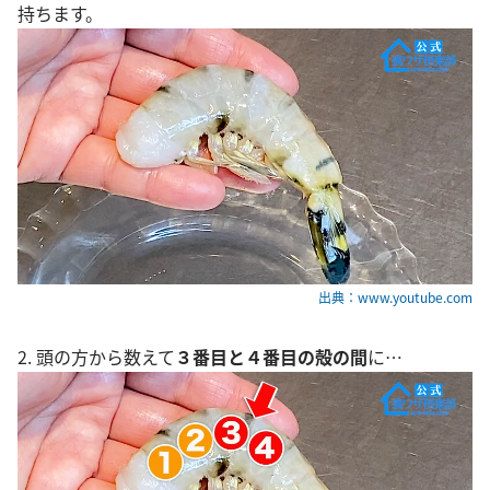
持ちます。
出典：www.youtube.com
2. 頭の方から数えて
３番目と４番目の殻の間
に…