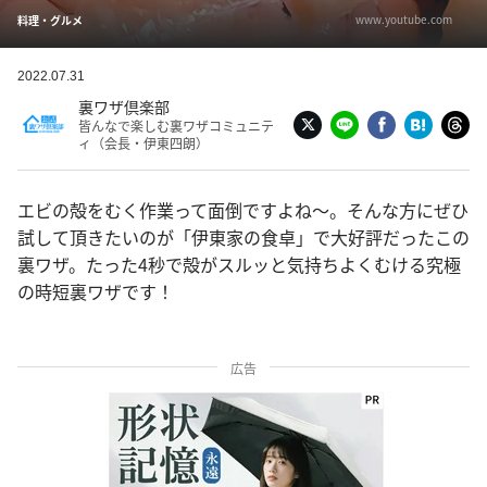
www.youtube.com
料理・グルメ
2022.07.31
裏ワザ倶楽部
皆んなで楽しむ裏ワザコミュニテ
ィ（会長・伊東四朗）
エビの殻をむく作業って面倒ですよね〜。そんな方にぜひ
試して頂きたいのが「伊東家の食卓」で大好評だったこの
裏ワザ。たった4秒で殻がスルッと気持ちよくむける究極
の時短裏ワザです！
広告