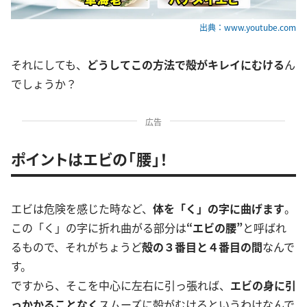
出典：www.youtube.com
それにしても、
どうしてこの方法で殻がキレイにむける
ん
でしょうか？
広告
ポイントはエビの「腰」！
エビは危険を感じた時など、
体を「く」の字に曲げます
。
この「く」の字に折れ曲がる部分は
“エビの腰”
と呼ばれ
るもので、それがちょうど
殻の３番目と４番目の間
なんで
す。
ですから、そこを中心に左右に引っ張れば、
エビの身に引
っかかることなく
スムーズに殻がむけるというわけなんで