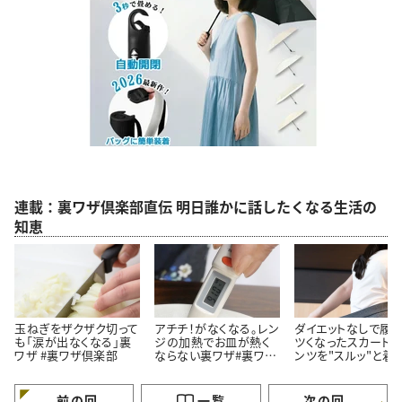
連載：裏ワザ倶楽部直伝 明日誰かに話したくなる生活の
知恵
玉ねぎをザクザク切って
アチチ！がなくなる。レン
ダイエットなしで履く
も「涙が出なくなる」裏
ジの加熱でお皿が熱く
ツくなったスカート
ワザ #裏ワザ倶楽部
ならない裏ワザ#裏ワザ
ンツを"スルッ"と着
倶楽部
法
前の回
一覧
次の回