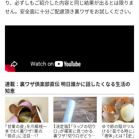
り、必ずしもご紹介した内容と同じ結果が出るとは限りま
せん。安全面に十分ご配慮頂き裏ワザをお試しください。
連載：裏ワザ倶楽部直伝 明日誰かに話したくなる生活の
知恵
「甘栗の皮」を爪楊枝一
【決定版】「ラップの切り
ゆで卵の殻がツルっ
本でむく裏ワザ！栗の
口」が確実に見つかる
ける！茹でる時に入
「弱点」に注目…!?
裏ワザ！切り口がどうし
「液体」とは？【史上