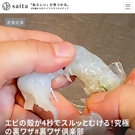
連載記事
エビの殻が4秒でスルッとむける！究極
の裏ワザ#裏ワザ倶楽部