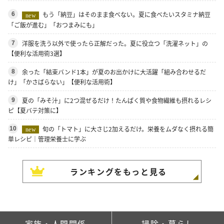
もう「納豆」はそのまま食べない。夏に食べたいスタミナ納豆
6
new
「ご飯が進む」「おつまみにも」
洋服を洗う以外で使ったら正解だった。夏に役立つ「洗濯ネット」の
7
【便利な活用術3選】
余った「結束バンド1本」が夏のお出かけに大活躍「組み合わせるだ
8
け」「かさばらない」【便利な活用術】
夏の「みそ汁」に2つ混ぜるだけ！たんぱく質や食物繊維も摂れるレシ
9
ピ【夏バテ対策に】
旬の「トマト」に大さじ2加えるだけ。栄養をムダなく摂れる簡
10
new
単レシピ｜管理栄養士に学ぶ
ランキングをもっと見る
家族・人間関係
掃除・暮らし