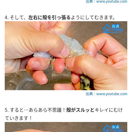
出典：www.youtube.com
4. そして、
左右に殻を引っ張る
ようにしてむきます。
出典：www.youtube.com
5. すると…あらあら不思議！
殻がスルッと
キレイにむけ
ていきます！