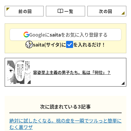
ても見つからない時に。
の裏ワザ】
前の回
一覧
次の回
Googleに
saita
をお気に入り登録する
saita(サイタ)に
を入れるだけ！
容姿至上主義の男子たち。私は「何位」？
次に読まれている３記事
絶対に試したくなる。桃の皮を一瞬でツルっと簡単に
むく裏ワザ