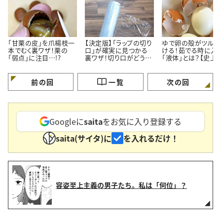
「甘栗の皮」を爪楊枝一
【決定版】「ラップの切り
ゆで卵の殻がツルっ
本でむく裏ワザ！栗の
口」が確実に見つかる
ける！茹でる時に入
「弱点」に注目…!?
裏ワザ！切り口がどうし
「液体」とは？【史上
ても見つからない時に。
の裏ワザ】
前の回
一覧
次の回
Googleに
saita
をお気に入り登録する
saita(サイタ)に
を入れるだけ！
容姿至上主義の男子たち。私は「何位」？