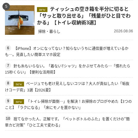
5
ティッシュの空き箱を半分に切ると
new
「サッと取り出せる」「残量がひと目でわ
かる」【トイレ収納術3選】
掃除・暮らし
2026.08.06
【iPhone】オンになってない？知らないうちに通信量が増えているか
6
も…。見直したい簡単スマホ設定
針も糸もいらない。「着ないTシャツ」をかぶせてみたら…「慣れたら
7
15秒くらい」【便利な活用術】
ベージュでも老け見えしないコツは？大人が真似したい「垢抜
8
new
けコーデ術」3選【2026夏】
「トイレ掃除が面倒…」を解決！お掃除のプロがやめた【3つの
9
new
こと】「ラクになる」「床にモノを置かない」
捨てなかった人、正解です。「ペットボトルのふた」を置くだけの"簡
10
単カビ対策"「ひと工夫で変わる」