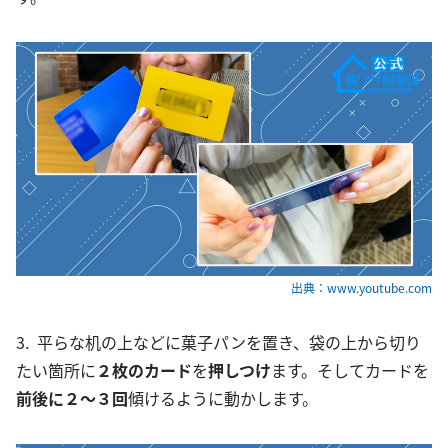
出典：www.youtube.com
3. 平らな机の上などに菓子パンを置き、袋の上から切り
たい箇所に
２枚のカード
を
押しつけ
ます。そしてカードを
前後に２〜３回
傾けるように動かします。