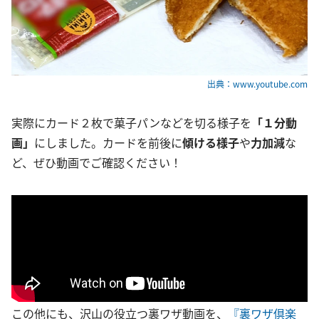
出典：www.youtube.com
実際にカード２枚で菓子パンなどを切る様子を
「１分動
画」
にしました。カードを前後に
傾ける様子
や
力加減
な
ど、ぜひ動画でご確認ください！
この他にも、沢山の役立つ裏ワザ動画を、
『裏ワザ倶楽