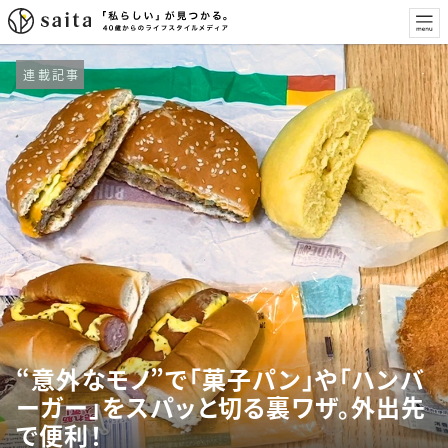
連載記事
“意外なモノ”で「菓子パン」や「ハンバ
ーガー」をスパッと切る裏ワザ。外出先
で便利！