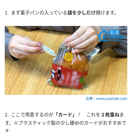
1. まず菓子パンの入っている
袋を少しだけ
開けます。
出典：www.youtube.com
2. ここで用意するのが
「カード」
！ これを
２枚重ね
ま
す。※プラスティック製の少し硬めのカードがおすすめで
す。