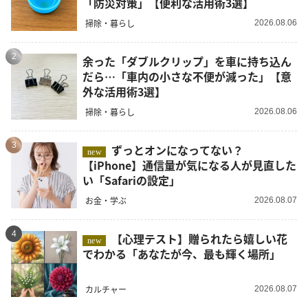
「防災対策」【便利な活用術3選】
掃除・暮らし
2026.08.06
2
余った「ダブルクリップ」を車に持ち込ん
だら…「車内の小さな不便が減った」【意
外な活用術3選】
掃除・暮らし
2026.08.06
3
ずっとオンになってない？
new
【iPhone】通信量が気になる人が見直した
い「Safariの設定」
お金・学ぶ
2026.08.07
4
【心理テスト】贈られたら嬉しい花
new
でわかる「あなたが今、最も輝く場所」
カルチャー
2026.08.07