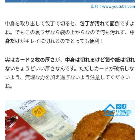
出典：www.youtube.com
中身を取り出して包丁で切ると、
包丁が汚れて
面倒ですよ
ね。でもこの裏ワザなら袋の上からなので何も汚れず、
中
身だけ
がキレイに切れるのでとっても便利！
実は
カード２枚の厚さ
が、
中身は切れるけど袋や紙は切れ
ない
ちょうどいい厚さなんです。ただしカードが破損しな
いよう、無理な力を加え過ぎないよう注意してください
ね。