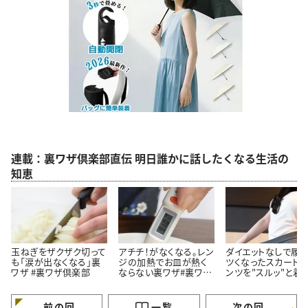
連載：裏ワザ倶楽部直伝 明日誰かに話したくなる生活の
知恵
玉ねぎをザクザク切って
アチチ！がなくなる。レン
ダイエットなしで履く
も「涙が出なくなる」裏
ジの加熱でお皿が熱く
ツくなったスカート
ワザ #裏ワザ倶楽部
ならない裏ワザ#裏ワザ
ンツを"スルッ"と着
倶楽部
法
前の回
一覧
次の回