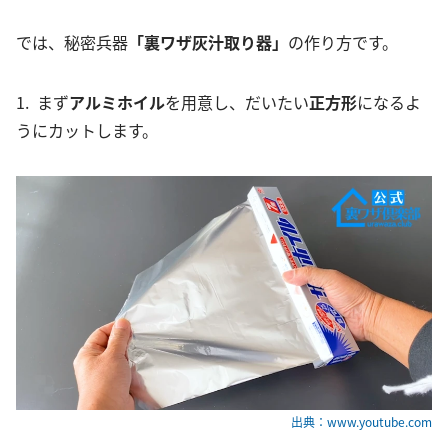
では、秘密兵器
「裏ワザ灰汁取り器」
の作り方です。
1. まず
アルミホイル
を用意し、だいたい
正方形
になるよ
うにカットします。
出典：www.youtube.com