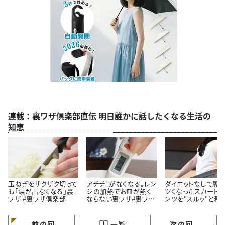
連載：裏ワザ倶楽部直伝 明日誰かに話したくなる生活の
知恵
玉ねぎをザクザク切って
アチチ！がなくなる。レン
ダイエットなしで履く
も「涙が出なくなる」裏
ジの加熱でお皿が熱く
ツくなったスカート
ワザ #裏ワザ倶楽部
ならない裏ワザ#裏ワザ
ンツを"スルッ"と着
倶楽部
法
前の回
一覧
次の回