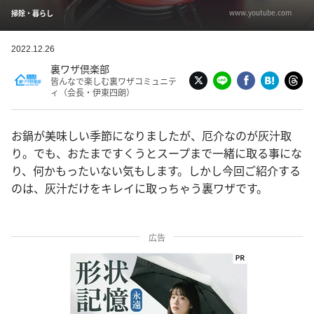
www.youtube.com
掃除・暮らし
2022.12.26
裏ワザ倶楽部
皆んなで楽しむ裏ワザコミュニテ
ィ（会長・伊東四朗）
お鍋が美味しい季節になりましたが、厄介なのが灰汁取
り。でも、おたまですくうとスープまで一緒に取る事にな
り、何かもったいない気もします。しかし今回ご紹介する
のは、灰汁だけをキレイに取っちゃう裏ワザです。
広告