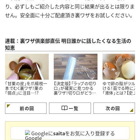
り、必ずしもご紹介した内容と同じ結果が出るとは限りま
せん。安全面に十分ご配慮頂き裏ワザをお試しください。
連載：裏ワザ倶楽部直伝 明日誰かに話したくなる生活の
知恵
「甘栗の皮」を爪楊枝一
【決定版】「ラップの切り
ゆで卵の殻がツルっ
本でむく裏ワザ！栗の
口」が確実に見つかる
ける！茹でる時に入
「弱点」に注目…!?
裏ワザ！切り口がどうし
「液体」とは？【史上
ても見つからない時に。
の裏ワザ】
前の回
一覧
次の回
Googleに
saita
をお気に入り登録する