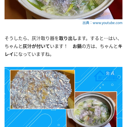
出典：www.youtube.com
そうしたら、灰汁取り器を
取り出し
ます。すると…はい、
ちゃんと
灰汁が付いて
います！
お鍋
の方は、ちゃんと
キ
レイ
になっていますね。