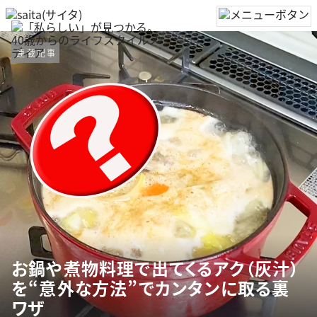
連載記事
お鍋や煮物料理で出てくるアク（灰汁）
を“意外な方法”でカンタンに取る裏
ワザ