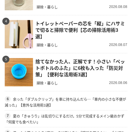
掃除・暮らし
2026.08.08
4
トイレットペーパーの芯を「縦」にハサミ
で切ると掃除で便利【芯の掃除活用術3
選】
掃除・暮らし
2026.08.07
5
捨てなかった人、正解です！小さい「ペッ
トボトルのふた」に6枚も入った「防災対
策」【便利な活用術3選】
掃除・暮らし
2026.08.06
余った「ダブルクリップ」を車に持ち込んだら…「車内の小さな不便が
6
減った」【意外な活用術3選】
夏の「きゅうり」は乱切りにするだけ。5分で完成するメイン級おかず
7
「何度でも食べたい」