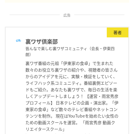
広告
著者
裏ワザ倶楽部
皆んなで楽しむ裏ワザコミュニティ（会長・伊東四
朗）
裏ワザ番組の元祖「伊東家の食卓」で生まれた
数々のお役立ち裏ワザの紹介や、視聴者の皆さん
からのアイデアを元に、実験・検証をしていく、
ライフハック系コミュニティ。番組裏側エピソー
ドもご紹介。あなたも裏ワザで、毎日の生活を楽
しくアップデートしましょう！ 【運営・雨宮秀彦
プロフィール】 日本テレビの企画・演出家。「伊
東家の食卓」など数々のテレビ番組やネットコン
テンツを制作。 現在はYouTubeを始めたい女性の
ための動画スクールを運営。 「雨宮秀彦 動画ク
リエイタースクール」