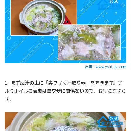
出典：www.youtube.com
1. まず
灰汁の上
に「裏ワザ灰汁取り器」を置きます。ア
ルミホイルの
表裏は裏ワザに関係ない
ので、お気になさら
ず。