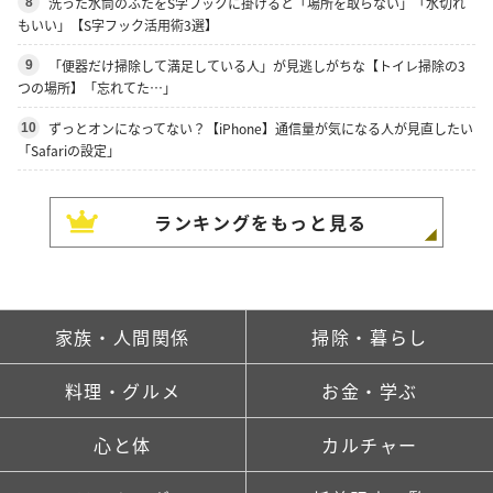
洗った水筒のふたをS字フックに掛けると「場所を取らない」「水切れ
8
もいい」【S字フック活用術3選】
「便器だけ掃除して満足している人」が見逃しがちな【トイレ掃除の3
9
つの場所】「忘れてた…」
ずっとオンになってない？【iPhone】通信量が気になる人が見直したい
10
「Safariの設定」
ランキングをもっと見る
家族・人間関係
掃除・暮らし
料理・グルメ
お金・学ぶ
心と体
カルチャー