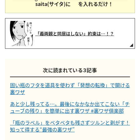
saita(サイタ)に
を入れるだけ！
「義両親と同居はしない」約束は…！？
次に読まれている３記事
固い瓶のフタを道具を使わず「発想の転換」で開ける
裏ワザ
あと少し残ってる…。最後になかなか出てこない「チ
ューブの残り」を簡単に出す裏ワザ #裏ワザ倶楽部
「瓶のラベル」をベタベタも残さずツルンと剥がす！
知って得する“最強の裏ワザ”