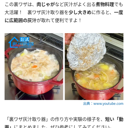
この裏ワザは、
肉じゃが
など灰汁がよく出る
煮物料理
でも
大活躍！ 裏ワザ灰汁取り器を
少し大きめ
に作ると、
一度
に広範囲の灰汁
が取れて便利ですよ！
出典：www.youtube.com
「裏ワザ灰汁取り器」の作り方や実験の様子を、
短い「動
画」
にまとめました。ぜひ参考にしてみてください。