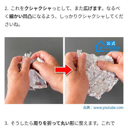
2. これを
クシャクシャ
っとして、また
広げます
。なるべ
く
細かい凹凸
になるよう、しっかりクシャクシャしてくだ
さいね。
出典：www.youtube.com
3. そうしたら
周りを折って丸い形
に整えます。これで