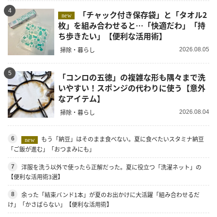
4
「チャック付き保存袋」と「タオル2
new
枚」を組み合わせると…「快適だわ」「持
ち歩きたい」【便利な活用術】
掃除・暮らし
2026.08.05
5
「コンロの五徳」の複雑な形も隅々まで洗
いやすい！スポンジの代わりに使う【意外
なアイテム】
掃除・暮らし
2026.08.04
もう「納豆」はそのまま食べない。夏に食べたいスタミナ納豆
6
new
「ご飯が進む」「おつまみにも」
洋服を洗う以外で使ったら正解だった。夏に役立つ「洗濯ネット」の
7
【便利な活用術3選】
余った「結束バンド1本」が夏のお出かけに大活躍「組み合わせるだ
8
け」「かさばらない」【便利な活用術】