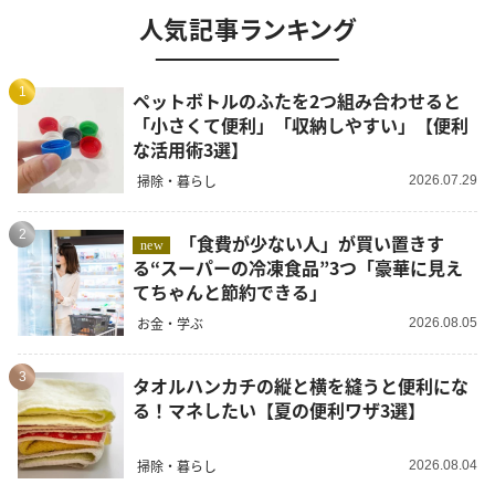
人気記事ランキング
1
ペットボトルのふたを2つ組み合わせると
「小さくて便利」「収納しやすい」【便利
な活用術3選】
掃除・暮らし
2026.07.29
2
「食費が少ない人」が買い置きす
new
る“スーパーの冷凍食品”3つ「豪華に見え
てちゃんと節約できる」
お金・学ぶ
2026.08.05
3
タオルハンカチの縦と横を縫うと便利にな
る！マネしたい【夏の便利ワザ3選】
掃除・暮らし
2026.08.04