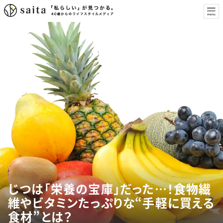
じつは「栄養の宝庫」だった…！食物繊
維やビタミンたっぷりな“手軽に買える
食材”とは？