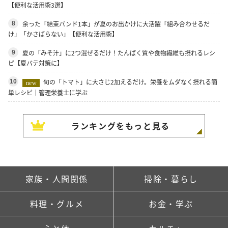
【便利な活用術3選】
余った「結束バンド1本」が夏のお出かけに大活躍「組み合わせるだ
8
け」「かさばらない」【便利な活用術】
夏の「みそ汁」に2つ混ぜるだけ！たんぱく質や食物繊維も摂れるレシ
9
ピ【夏バテ対策に】
旬の「トマト」に大さじ2加えるだけ。栄養をムダなく摂れる簡
10
new
単レシピ｜管理栄養士に学ぶ
ランキングをもっと見る
家族・人間関係
掃除・暮らし
料理・グルメ
お金・学ぶ