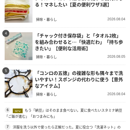
る！マネしたい【夏の便利ワザ3選】
掃除・暮らし
2026.08.04
4
「チャック付き保存袋」と「タオル2枚」
を組み合わせると…「快適だわ」「持ち歩
きたい」【便利な活用術】
掃除・暮らし
2026.08.05
5
「コンロの五徳」の複雑な形も隅々まで洗
いやすい！スポンジの代わりに使う【意外
なアイテム】
掃除・暮らし
2026.08.04
もう「納豆」はそのまま食べない。夏に食べたいスタミナ納豆
6
new
「ご飯が進む」「おつまみにも」
洋服を洗う以外で使ったら正解だった。夏に役立つ「洗濯ネット」の
7