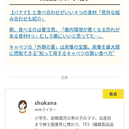
【バナナ】と食べ合わせがいい４つの食材「意外な組
み合わせも紹介」
朝、食べるのは要注意。「腸内環境が悪くなる恐れが
ある食材4つ」むしろ腸にいいと思ってた…。
キャベツの「外側の葉」は栄養の宝庫。栄養を最大限
に摂取できる“知って得するキャベツの賢い食べ方”
広告
著者
shukana
webライター
小学生、幼稚園児の男の子のママ。出産前
まで紳士服業界に携わり、TES（繊維製品品