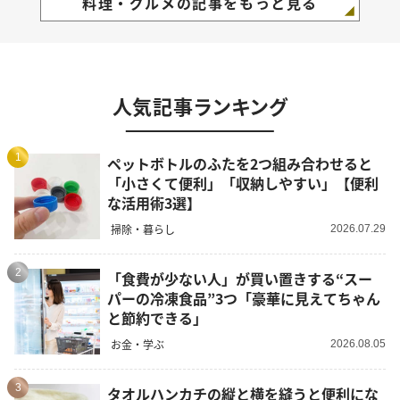
料理・グルメの記事をもっと見る
人気記事ランキング
1
ペットボトルのふたを2つ組み合わせると
「小さくて便利」「収納しやすい」【便利
な活用術3選】
掃除・暮らし
2026.07.29
2
「食費が少ない人」が買い置きする“スー
パーの冷凍食品”3つ「豪華に見えてちゃん
と節約できる」
お金・学ぶ
2026.08.05
3
タオルハンカチの縦と横を縫うと便利にな